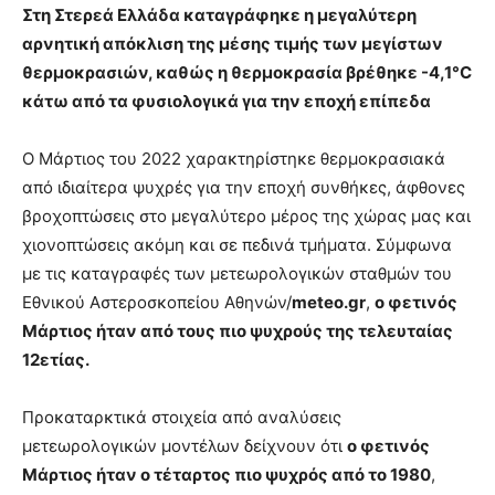
lesbians
Στη Στερεά Ελλάδα καταγράφηκε η μεγαλύτερη
very
αρνητική απόκλιση της μέσης τιμής των μεγίστων
hot
θερμοκρασιών, καθώς η θερμοκρασία βρέθηκε -4,1°C
cam
κάτω από τα φυσιολογικά για την εποχή επίπεδα
show.
desi
xxx
brandi
Ο Μάρτιος του 2022 χαρακτηρίστηκε θερμοκρασιακά
lyons
από ιδιαίτερα ψυχρές για την εποχή συνθήκες, άφθονες
teaches
βροχοπτώσεις στο μεγαλύτερο μέρος της χώρας μας και
you
χιονοπτώσεις ακόμη και σε πεδινά τμήματα. Σύμφωνα
the
meaning
με τις καταγραφές των μετεωρολογικών σταθμών του
of
Εθνικού Αστεροσκοπείου Αθηνών/
meteo.gr
,
ο φετινός
pain.
Μάρτιος ήταν από τους πιο ψυχρούς της τελευταίας
pornhun
12ετίας.
hd
porn
Προκαταρκτικά στοιχεία από αναλύσεις
μετεωρολογικών μοντέλων δείχνουν ότι
ο φετινός
Μάρτιος ήταν ο τέταρτος πιο ψυχρός από το 1980
,