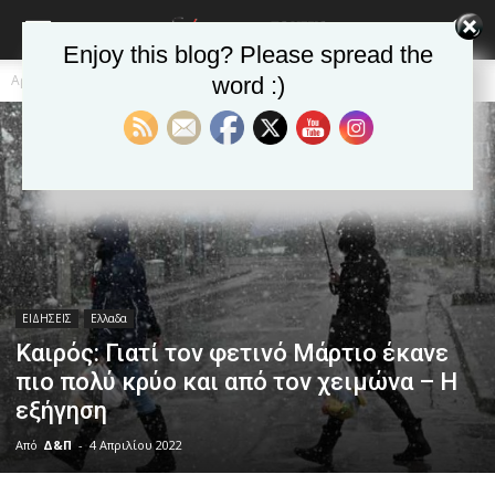
Enjoy this blog? Please spread the
Αρχική
ΕΙΔΗΣΕΙΣ
Ελλαδα
word :)
ΕΙΔΗΣΕΙΣ
Ελλαδα
Καιρός: Γιατί τον φετινό Μάρτιο έκανε
πιο πολύ κρύο και από τον χειμώνα – Η
εξήγηση
Από
Δ&Π
-
4 Απριλίου 2022
blonde