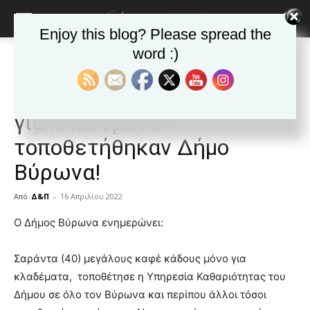
Enjoy this blog? Please spread the
word :)
Αρχική
ΒΥΡΩΝΑΣ
Ανακοινώσεις - Δελτία τύπου
ΒΥΡΩΝΑΣ
Ανακοινώσεις - Δελτία τύπου
Δημοφιλή άρθρα
Μεγάλοι καφέ κάδοι «μόνο
για κλαδέματα»
τοποθετήθηκαν Δήμο
Βύρωνα!
Από
Δ&Π
-
16 Απριλίου 2022
blonde
Ο Δήμος Βύρωνα ενημερώνει:
lesbians
very
Σαράντα (40) μεγάλους καφέ κάδους μόνο για
hot
κλαδέματα, τοποθέτησε η Υπηρεσία Καθαριότητας του
cam
show.
Δήμου σε όλο τον Βύρωνα και περίπου άλλοι τόσοι
desi
xxx