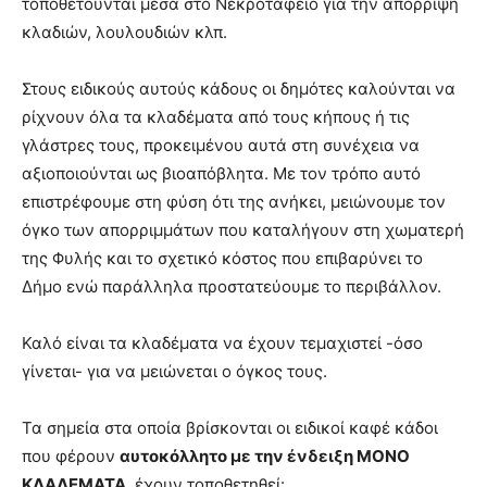
τοποθετούνται μέσα στο Νεκροταφείο για την απόρριψη
brandi
κλαδιών, λουλουδιών κλπ.
lyons
teaches
Στους ειδικούς αυτούς κάδους οι δημότες καλούνται να
you
the
ρίχνουν όλα τα κλαδέματα από τους κήπους ή τις
meaning
γλάστρες τους, προκειμένου αυτά στη συνέχεια να
of
αξιοποιούνται ως βιοαπόβλητα. Με τον τρόπο αυτό
pain.
επιστρέφουμε στη φύση ότι της ανήκει, μειώνουμε τον
pornhun
hd
όγκο των απορριμμάτων που καταλήγουν στη χωματερή
porn
της Φυλής και το σχετικό κόστος που επιβαρύνει το
Δήμο ενώ παράλληλα προστατεύουμε το περιβάλλον.
Καλό είναι τα κλαδέματα να έχουν τεμαχιστεί -όσο
γίνεται- για να μειώνεται ο όγκος τους.
Τα σημεία στα οποία βρίσκονται οι ειδικοί καφέ κάδοι
που φέρουν
αυτοκόλλητο με την ένδειξη ΜΟΝΟ
ΚΛΑΔΕΜΑΤΑ
, έχουν τοποθετηθεί: