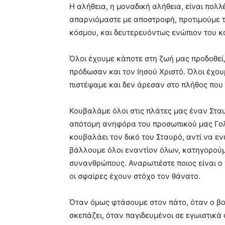
Η αλήθεια, η μοναδική αλήθεια, είναι πολλ
of
pain.
απαρνιόμαστε με αποστροφή, προτιμούμε το
pornhun
κόσμου, και δευτερευόντως ενώπιον του κ
hd
porn
Όλοι έχουμε κάποτε στη ζωή μας προδοθεί
πρόδωσαν και τον Ιησού Χριστό. Όλοι έχουμ
πιστέψαμε και δεν άρεσαν στο πλήθος που
Κουβαλάμε όλοι στις πλάτες μας έναν Σταυ
απότομη ανηφόρα του προσωπικού μας Γολγ
κουβαλάει τον δικό του Σταυρό, αντί να ε
βάλλουμε όλοι εναντίον όλων, κατηγορούμ
συνανθρώπους. Αναρωτιέστε ποιος είναι ο ν
οι σφαίρες έχουν στόχο τον θάνατο.
Όταν όμως φτάσουμε στον πάτο, όταν ο βο
σκεπάζει, όταν παγιδευμένοι σε εγωιστικά