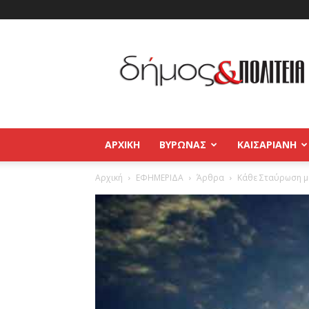
Δήμος
και
Πολιτεία
Βύρωνας
–
Καισαριανή
–
ΑΡΧΙΚΉ
ΒΥΡΩΝΑΣ
ΚΑΙΣΑΡΙΑΝΗ
Παγκράτι
Αρχική
ΕΦΗΜΕΡΙΔΑ
Άρθρα
Κάθε Σταύρωση μ