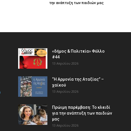
την ανάπτυξη των παιδιών µας
«δήμος & Πολιτεία» Φύλλο
#44
13 Απριλίου 2026
“Η Αρμονία της Αταξίας” –
χαϊκού
m
13 Απριλίου 2026
Πρώιμη παρέμβαση: Το κλειδί
για την ανάπτυξη των παιδιών
µας
13 Απριλίου 2026