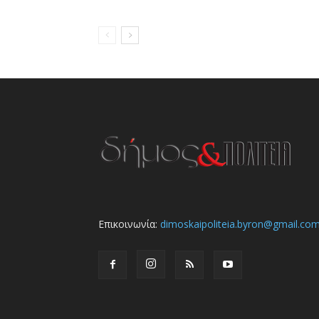
Επικοινωνία:
dimoskaipoliteia.byron@gmail.co