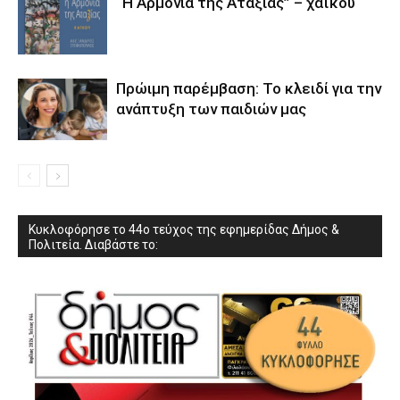
“Η Αρμονία της Αταξίας” – χαϊκού
Πρώιμη παρέμβαση: Το κλειδί για την
ανάπτυξη των παιδιών µας
Κυκλοφόρησε το 44ο τεύχος της εφημερίδας Δήμος &
Πολιτεία. Διαβάστε το: