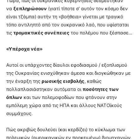
Τώρα, πώς οι ουκρανικές κυβερνήσεις δεσμεύτηκαν
να
ξεπληρώσουν
(γιατί τίποτε σ’ αυτόν τον κόσμο δεν
είναι τζάμπα) αυτήν τη «βοήθεια» γίνεται με τραγικό
τόπο αντιληπτό από τον ουκρανικό λαό, που υφίσταται
τις
τρομακτικές συνέπειες
του πολέμου που ξέσπασε…
«Υπέροχα νέα»
Αυτοί οι υπάρχοντες δίαυλοι εφοδιασμού / εξοπλισμού
της Ουκρανίας ενισχύθηκαν άμεσα και διογκώθηκαν με
την έναρξη της
ρωσικής εισβολής
, καθώς
πολλαπλασιάστηκαν αυτόματα οι
ποσότητες των
όπλων
και των πολεμοφοδίων που φτάνουν στην
εμπόλεμη χώρα από τις ΗΠΑ και άλλους ΝΑΤΟϊκούς
συμμάχους.
Πώς ακριβώς δουλεύει (και κερδίζει) το κύκλωμα των
πολεμικών (αμερικανικών εν προκειμένω) βιομηχανιών,