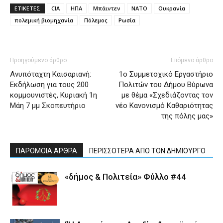
ΕΤΙΚΕΤΕΣ
CIA
ΗΠΑ
Μπάιντεν
ΝΑΤΟ
Ουκρανία
πολεμική βιομηχανία
Πόλεμος
Ρωσία
Προηγούμενο άρθρο
Επόμενο άρθρο
Ανυπόταχτη Καισαριανή:
1ο Συμμετοχικό Εργαστήριο
Εκδήλωση για τους 200
Πολιτών του Δήμου Βύρωνα
κομμουνιστές, Κυριακή 1η
με θέμα «Σχεδιάζοντας τον
Μάη 7 μμ Σκοπευτήριο
νέο Κανονισμό Καθαριότητας
της πόλης μας»
ΠΑΡΟΜΟΙΑ ΑΡΘΡΑ
ΠΕΡΙΣΣΟΤΕΡΑ ΑΠΟ ΤΟΝ ΔΗΜΙΟΥΡΓΟ
«δήμος & Πολιτεία» Φύλλο #44