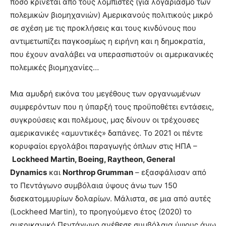
ποσό κρίνεται από τους λομπίστες (για λογαριασμό των
πολεμικών βιομηχανιών) Αμερικανούς πολιτικούς μικρό
σε σχέση με τις προκλήσεις και τους κινδύνους που
αντιμετωπίζει παγκοσμίως η ειρήνη και η δημοκρατία,
που έχουν αναλάβει να υπερασπιστούν οι αμερικανικές
πολεμικές βιομηχανίες…
Μια αμυδρή εικόνα του μεγέθους των οργανωμένων
συμφερόντων που η ύπαρξή τους προϋποθέτει εντάσεις,
συγκρούσεις και πολέμους, μας δίνουν οι τρέχουσες
αμερικανικές «αμυντικές» δαπάνες. Το 2021 οι πέντε
κορυφαίοι εργολάβοι παραγωγής όπλων στις ΗΠΑ –
Lockheed Martin, Boeing, Raytheon, General
Dynamics
και
Northrop Grumman
– εξασφάλισαν από
το Πεντάγωνο συμβόλαια ύψους άνω των 150
δισεκατομμυρίων δολαρίων. Μάλιστα, σε μια από αυτές
(Lockheed Martin), το προηγούμενο έτος (2020) το
αμερικανικό Πεντάγωνο ανέθεσε συμβόλαια ύψους άνω