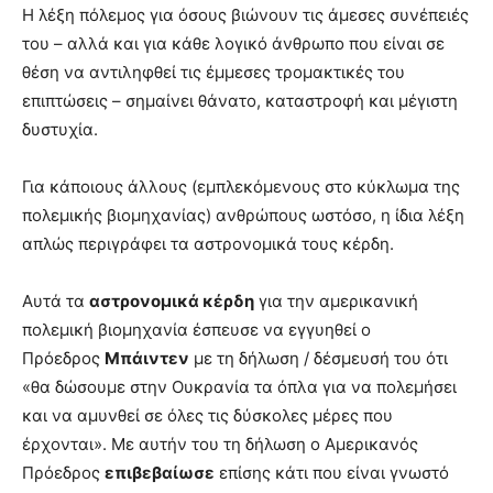
lesbians
Η λέξη πόλεμος για όσους βιώνουν τις άμεσες συνέπειές
very
του – αλλά και για κάθε λογικό άνθρωπο που είναι σε
hot
θέση να αντιληφθεί τις έμμεσες τρομακτικές του
cam
επιπτώσεις – σημαίνει θάνατο, καταστροφή και μέγιστη
show.
desi
xxx
δυστυχία.
brandi
lyons
Για κάποιους άλλους (εμπλεκόμενους στο κύκλωμα της
teaches
πολεμικής βιομηχανίας) ανθρώπους ωστόσο, η ίδια λέξη
you
απλώς περιγράφει τα αστρονομικά τους κέρδη.
the
meaning
of
Αυτά τα
αστρονομικά κέρδη
για την αμερικανική
pain.
πολεμική βιομηχανία έσπευσε να εγγυηθεί ο
pornhun
Πρόεδρος
Μπάιντεν
με τη δήλωση / δέσμευσή του ότι
hd
porn
«θα δώσουμε στην Ουκρανία τα όπλα για να πολεμήσει
και να αμυνθεί σε όλες τις δύσκολες μέρες που
έρχονται». Με αυτήν του τη δήλωση ο Αμερικανός
Πρόεδρος
επιβεβαίωσε
επίσης κάτι που είναι γνωστό