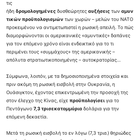
τις
ήδη
δρομολογημένες
δυσθεώρητες
αυξήσεις
των
αμυν
τικών προϋπολογισμών
των χωρών – μελών του ΝΑΤΟ
προκειμένου να αντιμετωπιστεί η ρωσική απειλή. Το πώς
διαμορφώνονται οι αμερικανικές «αμυντικές» δαπάνες
για τον επόμενο χρόνο είναι ενδεικτικό για το τι
περιμένει τους «συμμάχους» της αμερικανικής –
απόλυτα στρατιωτικοποιημένης – αυτοκρατορίας…
Σύμφωνα, λοιπόν, με τα δημοσιοποιημένα στοιχεία και
πριν ακόμη τη ρωσική εισβολή στην Ουκρανία, η
Ουάσιγκτον, έχοντας επικεντρωμένη την προσοχή της
στον έλεγχο της Κίνας, είχε
προϋπολογίσει
για το
Πεντάγωνο
7,3 τρισεκατομμύρια
δολάρια για την
επόμενη δεκαετία.
Μετά τη ρωσική εισβολή το εν λόγω (7,3 τρισ.) θηριώδες