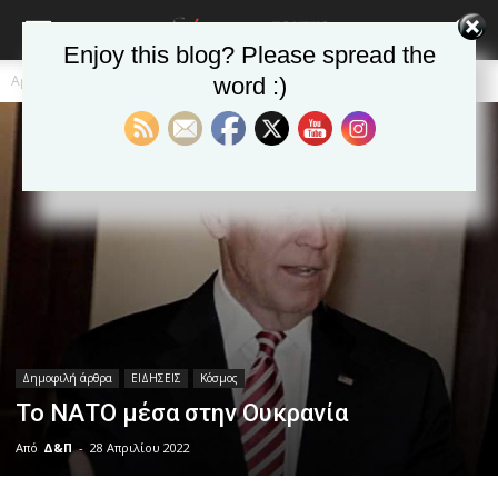
Enjoy this blog? Please spread the
Αρχική
Δημοφιλή άρθρα
word :)
Δημοφιλή άρθρα
ΕΙΔΗΣΕΙΣ
Κόσμος
Το ΝΑΤΟ μέσα στην Ουκρανία
Από
Δ&Π
-
28 Απριλίου 2022
blonde