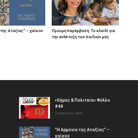
 της Αταξίας” – χαϊκού
Πρώιμη παρέμβαση: Το κλειδί για
την ανάπτυξη των παιδιών µας
«δήμος & Πολιτεία» Φύλλο
#44
13 Απριλίου 2026
“Η Αρμονία της Αταξίας” –
χαϊκού