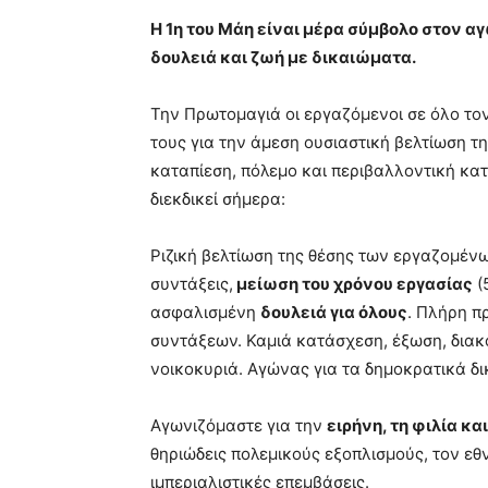
blonde
Η 1η του Μάη είναι μέρα σύμβολο στον α
lesbians
δουλειά και ζωή με δικαιώματα.
very
hot
cam
Την Πρωτομαγιά οι εργαζόμενοι σε όλο τον 
show.
desi
τους για την άμεση ουσιαστική βελτίωση τ
xxx
καταπίεση, πόλεμο και περιβαλλοντική κατ
brandi
διεκδικεί σήμερα:
lyons
teaches
you
Ριζική βελτίωση της θέσης των εργαζομένων
the
συντάξεις,
μείωση του χρόνου εργασίας
(
meaning
ασφαλισμένη
δουλειά για όλους
. Πλήρη π
of
συντάξεων. Καμιά κατάσχεση, έξωση, διακ
pain.
pornhun
νοικοκυριά. Αγώνας για τα δημοκρατικά δικ
hd
porn
Αγωνιζόμαστε για την
ειρήνη, τη φιλία κα
θηριώδεις πολεμικούς εξοπλισμούς, τον εθ
ιμπεριαλιστικές επεμβάσεις.