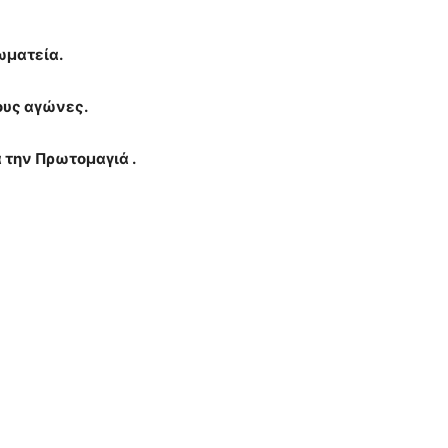
ωματεία.
ους αγώνες.
 την Πρωτομαγιά .