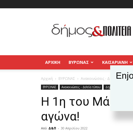
Δήμος
και
Πολιτεία
Βύρωνας
–
Καισαριανή
–
ΑΡΧΙΚΉ
ΒΥΡΩΝΑΣ
ΚΑΙΣΑΡΙΑΝΗ
Παγκράτι
Enjo
Αρχική
ΒΥΡΩΝΑΣ
Ανακοινώσεις - Δελτία τύπου
ΒΥΡΩΝΑΣ
Ανακοινώσεις - Δελτία τύπου
Δημοφιλή άρθρα
Η 1η του Μάη εί
αγώνα!
Από
Δ&Π
-
30 Απριλίου 2022