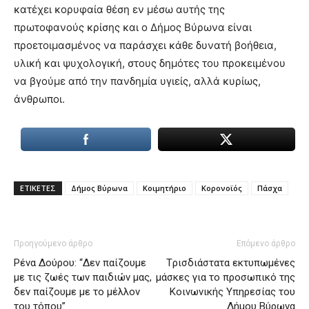
κατέχει κορυφαία θέση εν μέσω αυτής της
πρωτοφανούς κρίσης και ο Δήμος Βύρωνα είναι
προετοιμασμένος να παράσχει κάθε δυνατή βοήθεια,
υλική και ψυχολογική, στους δημότες του προκειμένου
να βγούμε από την πανδημία υγιείς, αλλά κυρίως,
άνθρωποι.
ΕΤΙΚΕΤΕΣ
Δήμος Βύρωνα
Κοιμητήριο
Κορονοϊός
Πάσχα
Προηγούμενο άρθρο
Επόμενο άρθρο
Ρένα Δούρου: “Δεν παίζουμε
Tρισδιάστατα εκτυπωμένες
με τις ζωές των παιδιών μας,
μάσκες για το προσωπικό της
δεν παίζουμε με το μέλλον
Κοινωνικής Υπηρεσίας του
του τόπου”
Δήμου Βύρωνα