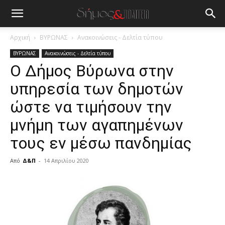
Αρχική
ΒΥΡΩΝΑΣ
Ανακοινώσεις - Δελτία τύπου
ΒΥΡΩΝΑΣ
Ανακοινώσεις - Δελτία τύπου
Ο Δήμος Βύρωνα στην
υπηρεσία των δημοτών
ώστε να τιμήσουν την
μνήμη των αγαπημένων
τους εν μέσω πανδημίας
Από
Δ&Π
-
14 Απριλίου 2020
blonde
lesbians
very
hot
cam