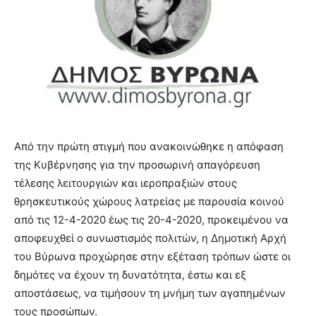
show.
desi
xxx
brandi
lyons
teaches
you
the
meaning
of
pain.
Από την πρώτη στιγμή που ανακοινώθηκε η απόφαση
pornhun
της Κυβέρνησης για την προσωρινή απαγόρευση
hd
τέλεσης λειτουργιών και ιεροπραξιών στους
porn
θρησκευτικούς χώρους λατρείας με παρουσία κοινού
από τις 12-4-2020 έως τις 20-4-2020, προκειμένου να
αποφευχθεί ο συνωστισμός πολιτών, η Δημοτική Αρχή
του Βύρωνα προχώρησε στην εξέταση τρόπων ώστε οι
δημότες να έχουν τη δυνατότητα, έστω και εξ
αποστάσεως, να τιμήσουν τη μνήμη των αγαπημένων
τους προσώπων.