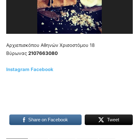
meaning
of
pain.
pornhun
hd
porn
Αρχιεπισκόπου Αθηνών Χρισοστόμου 18
Βύρωνας
2107663080
Instagram
Facebook
Share on Facebook
Tweet