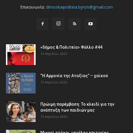
Επικοινωνία:
dimoskaipoliteia.byron@gmail.com
«δήμος & Πολιτεία» Φύλλο #44
13 Απριλίου 2026
“Η Αρμονία της Αταξίας” – χαϊκού
13 Απριλίου 2026
Πρώιμη παρέμβαση: Το κλειδί για την
ανάπτυξη των παιδιών µας
13 Απριλίου 2026
Μικροί στόχοι, μεγάλες επιτυχίες