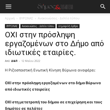
Αρχική
ΒΥΡΩΝΑΣ
Ανακοινώσεις - Δελτία τύπου
ΒΥΡΩΝΑΣ
Ανακοινώσεις - Δελτία τύπου
Δημοφιλή άρθρα
ΟΧΙ στην πρόσληψη
εργαζομένων στο Δήμο από
ιδιωτικές εταιρίες.
Από
Δ&Π
-
12 Μαΐου 2022
blonde
Η Ριζοσπαστική Ενωτική Κίνηση Βύρωνα αναφέρει:
lesbians
very
ΟΧΙ στην πρόσληψη εργαζομένων στο δήμο Βύρωνα
hot
από ιδιωτικές εταιρείες
cam
show.
desi
xxx
ΟΧΙ στη μετατροπή του δήμου σε επιχείρηση και τους
brandi
δημότες σε πελάτες