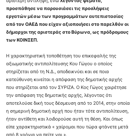
αριστερή αντίληψη, ενώ
λέγοντας ψέματα,
προσπάθησε να παρουσιάσει τις προσλήψεις
εργατών μέσω των προγραμμάτων αυτεπιστασίας
από τον ΟΑΕΔ που είχαν αξιοποιήσει στο παρελθόν οι
δήμαρχοι της αριστεράς στο Βύρωνα, ως πρόδρομους
των ΚΟΙΝΣΕΠ.
Η χαρακτηριστική τοποθέτηση του επικεφαλής της
αξιωματικής αντιπολίτευσης Κου Γώγου ο οποίος
στηρίζεται από τη Ν.Δ., αποδεικνύει και σε ποια
κατεύθυνση κινείται η απόφαση της δημοτικής αρχής
που στηρίζεται από τον ΣΥΡΙΖΑ. Ο Κος Γώγος χαιρέτησε
την απόφαση της δημοτικής αρχής, λέγοντας ότι
αποτελούσε δική τους δέσμευση από το 2014, στην οποία
η σημερινή δημοτική αρχή που ήταν τότε αντιπολίτευση,
ήταν αντίθετη και λοιδορούσε αυτή τη θέση. Και όπως
είπε χαρακτηριστικά « χαίρομαι που τώρα φτάνετε μετά
από 8 χρόνια να πείτε ναι ».