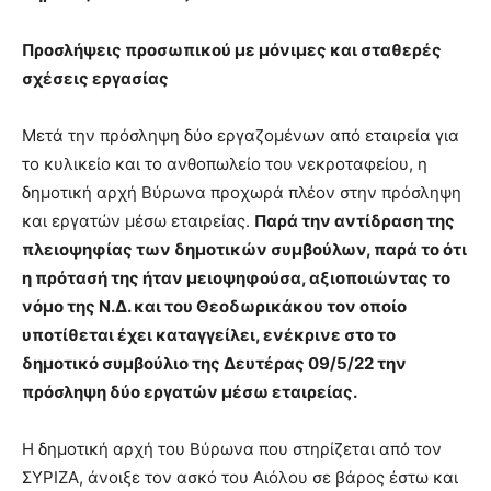
lyons
teaches
Προσλήψεις προσωπικού με μόνιμες και σταθερές
you
the
σχέσεις εργασίας
meaning
of
Μετά την πρόσληψη δύο εργαζομένων από εταιρεία για
pain.
το κυλικείο και το ανθοπωλείο του νεκροταφείου, η
pornhun
hd
δημοτική αρχή Βύρωνα προχωρά πλέον στην πρόσληψη
porn
και εργατών μέσω εταιρείας.
Παρά την αντίδραση της
πλειοψηφίας των δημοτικών συμβούλων, παρά το ότι
η πρότασή της ήταν μειοψηφούσα, αξιοποιώντας το
νόμο της Ν.Δ. και του Θεοδωρικάκου τον οποίο
υποτίθεται έχει καταγγείλει, ενέκρινε στο το
δημοτικό συμβούλιο της Δευτέρας 09/5/22 την
πρόσληψη δύο εργατών μέσω εταιρείας.
Η δημοτική αρχή του Βύρωνα που στηρίζεται από τον
ΣΥΡΙΖΑ, άνοιξε τον ασκό του Αιόλου σε βάρος έστω και