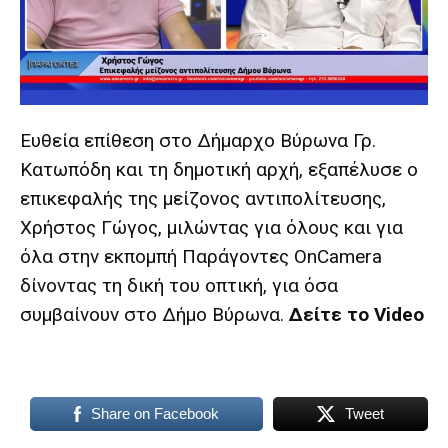
lyons
teaches
you
the
meaning
of
pain.
Ευθεία επίθεση στο Δήμαρχο Βύρωνα Γρ.
pornhun
Κατωπόδη και τη δημοτική αρχή, εξαπέλυσε ο
hd
porn
επικεφαλής της μείζονος αντιπολίτευσης,
Χρήστος Γώγος, μιλώντας για όλους και για
όλα στην εκπομπή
Παράγοντες OnCamera
δίνοντας τη δική του οπτική, για όσα
συμβαίνουν στο Δήμο Βύρωνα.
Δείτε το Video
Share on Facebook
Tweet