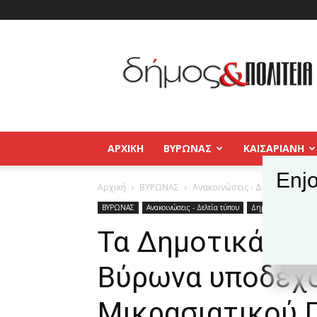
Δήμος
και
Πολιτεία
Βύρωνας
–
Καισαριανή
–
ΑΡΧΙΚΉ
ΒΥΡΩΝΑΣ
ΚΑΙΣΑΡΙΑΝΗ
Παγκράτι
Enjo
Αρχική
ΒΥΡΩΝΑΣ
Ανακοινώσεις - Δελτία τύπου
ΒΥΡΩΝΑΣ
Ανακοινώσεις - Δελτία τύπου
Δημοφιλή άρθρα
Τα Δημοτικά Σχ
Βύρωνα υποδέχο
Μικρασιατικού 