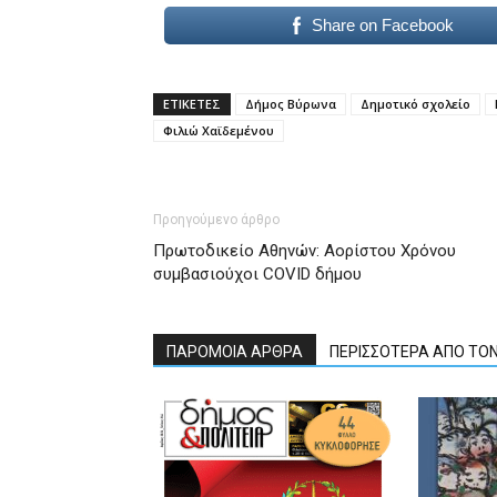
hd
Share on Facebook
porn
ΕΤΙΚΕΤΕΣ
Δήμος Βύρωνα
Δημοτικό σχολείο
Φιλιώ Χαϊδεμένου
Προηγούμενο άρθρο
Πρωτοδικείο Αθηνών: Αορίστου Χρόνου
συμβασιούχοι COVID δήμου
ΠΑΡΟΜΟΙΑ ΑΡΘΡΑ
ΠΕΡΙΣΣΟΤΕΡΑ ΑΠΟ ΤΟ