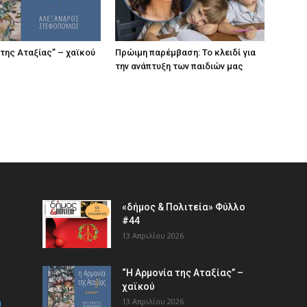
 της Αταξίας” – χαϊκού
Πρώιμη παρέμβαση: Το κλειδί για
την ανάπτυξη των παιδιών µας
«δήμος & Πολιτεία» Φύλλο
#44
13 Απριλίου 2026
“Η Αρμονία της Αταξίας” –
χαϊκού
m
13 Απριλίου 2026