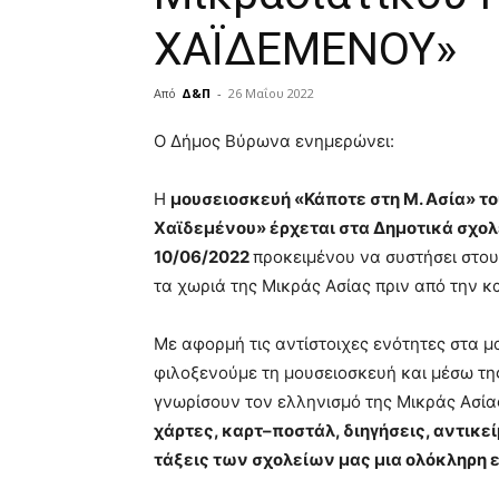
ΧΑΪΔΕΜΕΝΟΥ»
Από
Δ&Π
-
26 Μαΐου 2022
blonde
Ο Δήμος Βύρωνα ενημερώνει:
lesbians
very
Η
μουσειοσκευή «Κάποτε στη Μ. Ασία» τ
hot
cam
Χαϊδεμένου» έρχεται στα Δημοτικά σχολε
show.
desi
10/06/2022
προκειμένου να συστήσει στου
xxx
τα χωριά της Μικράς Ασίας πριν από την κ
brandi
lyons
Με αφορμή τις αντίστοιχες ενότητες στα μ
teaches
you
φιλοξενούμε τη μουσειοσκευή και μέσω της
the
γνωρίσουν τον ελληνισμό της Μικράς Ασία
meaning
χάρτες, καρτ–ποστάλ, διηγήσεις, αντικε
of
τάξεις των σχολείων μας μια ολόκληρη ε
pain.
pornhun