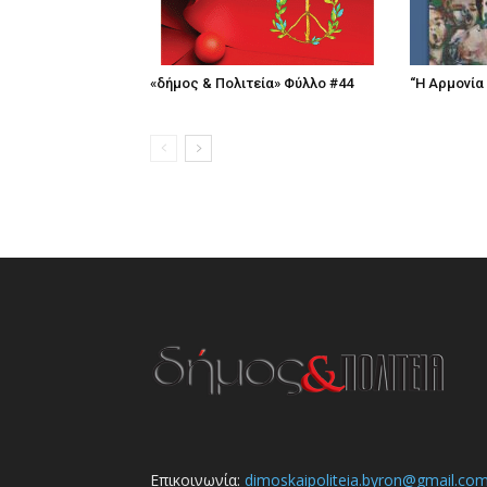
«δήμος & Πολιτεία» Φύλλο #44
“Η Αρμονία
Επικοινωνία:
dimoskaipoliteia.byron@gmail.co