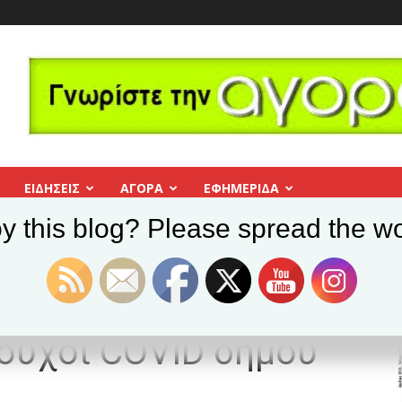
ΕΙΔΗΣΕΙΣ
ΑΓΟΡΑ
ΕΦΗΜΕΡΊΔΑ
y this blog? Please spread the wo
Αθηνών: Αορίστου Χρόνου συμβασιούχοι COVID δήμου
ηνών: Αορίστου
ούχοι COVID δήμου