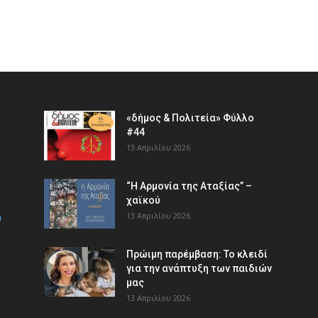
«δήμος & Πολιτεία» Φύλλο
#44
13 Απριλίου 2026
“Η Αρμονία της Αταξίας” –
χαϊκού
m
13 Απριλίου 2026
Πρώιμη παρέμβαση: Το κλειδί
για την ανάπτυξη των παιδιών
µας
13 Απριλίου 2026