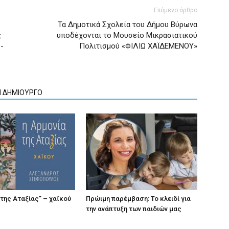
Επόμενο άρθρο
Τα Δημοτικά Σχολεία του Δήμου Βύρωνα
ς
υποδέχονται το Μουσείο Μικρασιατικού
-
Πολιτισμού «ΦΙΛΙΩ ΧΑΪΔΕΜΕΝΟΥ»
Ν ΔΗΜΙΟΥΡΓΟ
 της Αταξίας” – χαϊκού
Πρώιμη παρέμβαση: Το κλειδί για
την ανάπτυξη των παιδιών µας