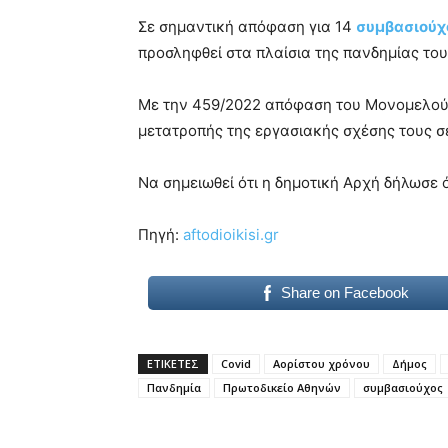
blonde
Σε σημαντική απόφαση για 14
συμβασιούχ
lesbians
προσληφθεί στα πλαίσια της πανδημίας του
very
hot
cam
Με την 459/2022 απόφαση του Μονομελούς
show.
desi
μετατροπής της εργασιακής σχέσης τους σ
xxx
brandi
Να σημειωθεί ότι η δημοτική Αρχή δήλωσε 
lyons
teaches
you
Πηγή:
aftodioikisi.gr
the
meaning
of
Share on Facebook
pain.
pornhun
hd
ΕΤΙΚΕΤΕΣ
Covid
Αορίστου χρόνου
Δήμος
porn
Πανδημία
Πρωτοδικείο Αθηνών
συμβασιούχος