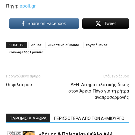
lyons
Πηγή:
epoli.gr
teaches
you
the
Share on Facebook
Tweet
meaning
of
pain.
ΕΤΙΚΕΤΕΣ
Δήμος
δικαστική αίθουσα
εργαζόμενος
pornhun
hd
Κοινωφελής Εργασία
porn
Προηγούμενο άρθρο
Επόμενο άρθρο
Οι φίλοι μου
ΔΕΗ: Αίτημα πιλοτικής δίκης
στον Άρειο Πάγο για τη ρήτρα
αναπροσαρμογής
ΠΑΡΟΜΟΙΑ ΑΡΘΡΑ
ΠΕΡΙΣΣΟΤΕΡΑ ΑΠΟ ΤΟΝ ΔΗΜΙΟΥΡΓΟ
«δήμος & Πολιτεία» Φύλλο #44