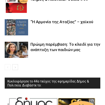
“Η Αρμονία της Αταξίας” – χαϊκού
Πρώιμη παρέμβαση: Το κλειδί για την
ανάπτυξη των παιδιών µας
Κυκλοφόρησε το 44ο τεύχος της εφημερίδας Δήμος &
Πολιτεία. Διαβάστε το: