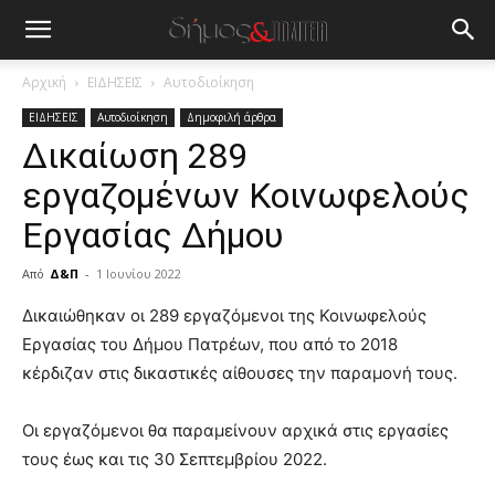
Αρχική
ΕΙΔΗΣΕΙΣ
Αυτοδιοίκηση
ΕΙΔΗΣΕΙΣ
Αυτοδιοίκηση
Δημοφιλή άρθρα
Δικαίωση 289
εργαζομένων Κοινωφελούς
Εργασίας Δήμου
Από
Δ&Π
-
1 Ιουνίου 2022
blonde
Δικαιώθηκαν οι 289 εργαζόμενοι της Κοινωφελούς
lesbians
Εργασίας του Δήμου Πατρέων, που από το 2018
very
κέρδιζαν στις δικαστικές αίθουσες την παραμονή τους.
hot
cam
show.
Οι εργαζόμενοι θα παραμείνουν αρχικά στις εργασίες
desi
xxx
τους έως και τις 30 Σεπτεμβρίου 2022.
brandi