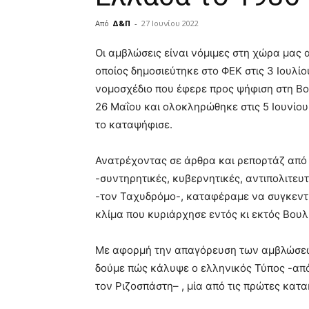
Από
Δ&Π
-
27 Ιουνίου 2022
blonde
Οι αμβλώσεις είναι νόμιμες στη χώρα μας 
lesbians
οποίος δημοσιεύτηκε στο ΦΕΚ στις 3 Ιουλίο
very
νομοσχέδιο που έφερε προς ψήφιση στη Βο
hot
cam
26 Μαΐου και ολοκληρώθηκε στις 5 Ιουνίου
show.
desi
το καταψήφισε.
xxx
brandi
Ανατρέχοντας σε άρθρα και ρεπορτάζ από 
lyons
-συντηρητικές, κυβερνητικές, αντιπολιτευτι
teaches
you
-τον Ταχυδρόμο-, καταφέραμε να συγκεντ
the
κλίμα που κυριάρχησε εντός κι εκτός Βου
meaning
of
Με αφορμή την απαγόρευση των αμβλώσεω
pain.
pornhun
δούμε πώς κάλυψε ο ελληνικός Τύπος -από 
hd
τον Ριζοσπάστη– , μία από τις πρώτες κατα
porn