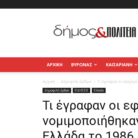
Δήμος
και
Πολιτεία
Βύρωνας
–
Καισαριανή
–
ΑΡΧΙΚΉ
ΒΥΡΩΝΑΣ
ΚΑΙΣΑΡΙΑΝΗ
Παγκράτι
Αρχική
Δημοφιλή άρθρα
Τι έγραφαν οι εφημερί
Δημοφιλή άρθρα
ΕΙΔΗΣΕΙΣ
Ελλαδα
Τι έγραφαν οι ε
νομιμοποιήθηκα
Ελλάδα το 1986