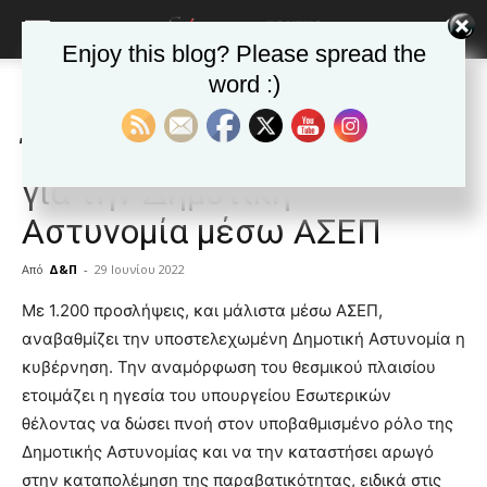
Enjoy this blog? Please spread the
word :)
Αρχική
ΕΙΔΗΣΕΙΣ
Αυτοδιοίκηση
ΕΙΔΗΣΕΙΣ
Αυτοδιοίκηση
Δημοφιλή άρθρα
Έρχονται 1.200 προσλήψεις
για την Δημοτική
Αστυνομία μέσω ΑΣΕΠ
Από
Δ&Π
-
29 Ιουνίου 2022
blonde
Με 1.200 προσλήψεις, και μάλιστα μέσω ΑΣΕΠ,
lesbians
αναβαθμίζει την υποστελεχωμένη Δημοτική Αστυνομία η
very
κυβέρνηση. Την αναμόρφωση του θεσμικού πλαισίου
hot
ετοιμάζει η ηγεσία του υπουργείου Εσωτερικών
cam
show.
θέλοντας να δώσει πνοή στον υποβαθμισμένο ρόλο της
desi
xxx
Δημοτικής Αστυνομίας και να την καταστήσει αρωγό
brandi
στην καταπολέμηση της παραβατικότητας, ειδικά στις