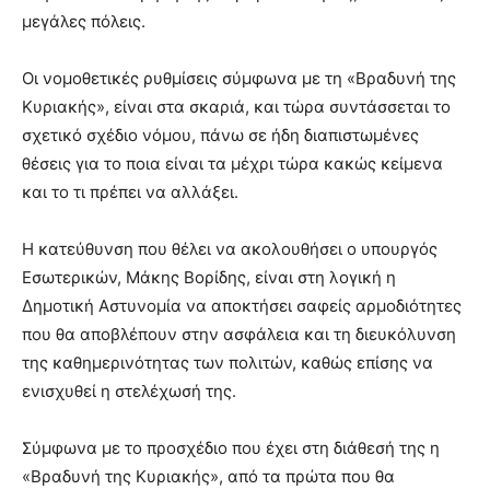
lyons
μεγάλες πόλεις.
teaches
you
the
Οι νομοθετικές ρυθμίσεις σύμφωνα με τη «Βραδυνή της
meaning
Κυριακής», είναι στα σκαριά, και τώρα συντάσσεται το
of
σχετικό σχέδιο νόμου, πάνω σε ήδη διαπιστωμένες
pain.
θέσεις για το ποια είναι τα μέχρι τώρα κακώς κείμενα
pornhun
hd
και το τι πρέπει να αλλάξει.
porn
Η κατεύθυνση που θέλει να ακολουθήσει ο υπουργός
Εσωτερικών, Μάκης Βορίδης, είναι στη λογική η
Δημοτική Αστυνομία να αποκτήσει σαφείς αρμοδιότητες
που θα αποβλέπουν στην ασφάλεια και τη διευκόλυνση
της καθημερινότητας των πολιτών, καθώς επίσης να
ενισχυθεί η στελέχωσή της.
Σύμφωνα με το προσχέδιο που έχει στη διάθεσή της η
«Βραδυνή της Κυριακής», από τα πρώτα που θα