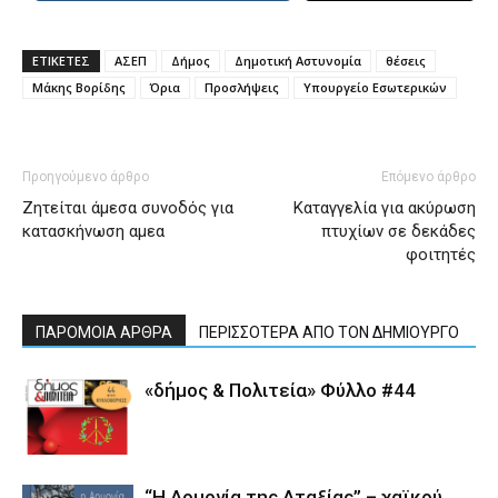
ΕΤΙΚΕΤΕΣ
ΑΣΕΠ
Δήμος
Δημοτική Αστυνομία
θέσεις
Μάκης Βορίδης
Όρια
Προσλήψεις
Υπουργείο Εσωτερικών
Προηγούμενο άρθρο
Επόμενο άρθρο
Ζητείται άμεσα συνοδός για
Καταγγελία για ακύρωση
κατασκήνωση αμεα
πτυχίων σε δεκάδες
φοιτητές
ΠΑΡΟΜΟΙΑ ΑΡΘΡΑ
ΠΕΡΙΣΣΟΤΕΡΑ ΑΠΟ ΤΟΝ ΔΗΜΙΟΥΡΓΟ
«δήμος & Πολιτεία» Φύλλο #44
“Η Αρμονία της Αταξίας” – χαϊκού