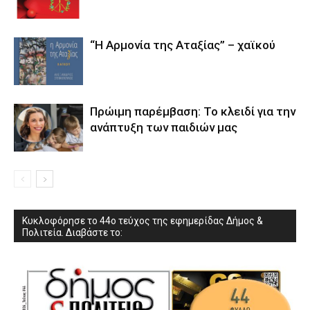
“Η Αρμονία της Αταξίας” – χαϊκού
Πρώιμη παρέμβαση: Το κλειδί για την
ανάπτυξη των παιδιών µας
Κυκλοφόρησε το 44ο τεύχος της εφημερίδας Δήμος &
Πολιτεία. Διαβάστε το: