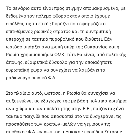
Το σενάριο αυτό είναι προς στιγμήν απομακρυσμένο, με
δεδομένο τον πόλεμο φθοράς στον οποίο έχουμε
εισέλθει, τις τακτικές Γκρόζνι που εφαρμόζει ο
επιτιθέμενος ρωσικός στρατός και τη συντριπτική
υπεροχή σε τακτικό πυροβολικό που διαθέτει. Εάν
ωστόσο υπάρξει ανατροπή υπέρ της Ουκρανίας και η
Ρωσία χρησιμοποιήσει ΟΜΚ, τότε θα είναι, από πολιτικής
άποψης, εξαιρετικά δύσκολο για την οποιαδήποτε
ευρωπαϊκή χώρα να συνεχίσει να λαμβάνει το
ραδιενεργό ρωσικό Φ.Α.
Στο πλαίσιο αυτό, ωστόσο, η Ρωσία θα συνεχίσει να
αυξομειώνει τις εξαγωγές της με βάση πολιτικά κριτήρια
ανά χώρα και ανά πελάτη της στην Ε.Ε., παίζοντας ένα
τακτικό παιχνίδι που αποσκοπεί στο να δυσχεράνει τις
προσπάθειες των κρατών-μελών να γεμίσουν τις
αποθήκες Φ.Α. ενόψει της αιχμιακής περιόδου ζήτησης