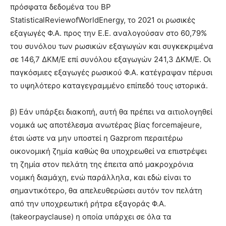
πρόσφατα δεδομένα του BP
StatisticalReviewofWorldEnergy, το 2021 οι ρωσικές
εξαγωγές Φ.Α. προς την Ε.Ε. αναλογούσαν στο 60,79%
του συνόλου των ρωσικών εξαγωγών και συγκεκριμένα
σε 146,7 ΔΚΜ/Ε επί συνόλου εξαγωγών 241,3 ΔΚΜ/Ε. Οι
παγκόσμιες εξαγωγές ρωσικού Φ.Α. κατέγραψαν πέρυσι
το υψηλότερο καταγεγραμμένο επίπεδό τους ιστορικά.
β) Εάν υπάρξει διακοπή, αυτή θα πρέπει να αιτιολογηθεί
νομικά ως αποτέλεσμα ανωτέρας βίας forcemajeure,
έτσι ώστε να μην υποστεί η Gazprom περαιτέρω
οικονομική ζημία καθώς θα υποχρεωθεί να επιστρέψει
τη ζημία στον πελάτη της έπειτα από μακροχρόνια
νομική διαμάχη, ενώ παράλληλα, και εδώ είναι το
σημαντικότερο, θα απελευθερώσει αυτόν τον πελάτη
από την υποχρεωτική ρήτρα εξαγοράς Φ.Α.
(takeorpayclause) η οποία υπάρχει σε όλα τα