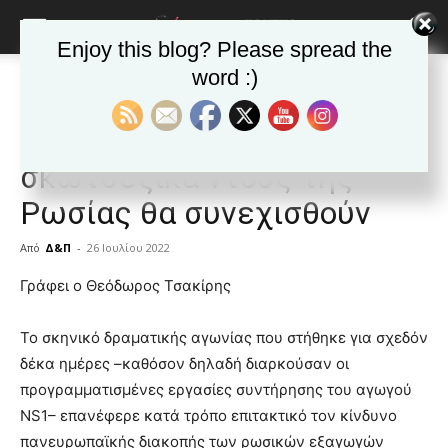
Enjoy this blog? Please spread the
word :)
Αρχική
ΑΠΟΨΕΙΣ
ΑΠΟΨΕΙΣ
Δημοφιλή άρθρα
ΕΙΔΗΣΕΙΣ
Κόσμος
Θ. Τσακίρης στην «Κ»: Τα
σκωτσέζικα ντους της
Ρωσίας θα συνεχισθούν
Από
Δ&Π
-
26 Ιουλίου 2022
blonde
Γράφει ο Θεόδωρος Τσακίρης
lesbians
very
Το σκηνικό δραματικής αγωνίας που στήθηκε για σχεδόν
hot
δέκα ημέρες –καθόσον δηλαδή διαρκούσαν οι
cam
show.
προγραμματισμένες εργασίες συντήρησης του αγωγού
desi
xxx
NS1– επανέφερε κατά τρόπο επιτακτικό τον κίνδυνο
brandi
πανευρωπαϊκής διακοπής των ρωσικών εξαγωγών