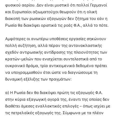
lyons
φυσικού αερίου. Δεν είναι μυστικό ότι πολλοί Γερμανοί
teaches
και Ευρωπαίοι αξιωματούχοι θεωρούν ότι η ολική
you
the
διακοπή των ρωσικών εξαγωγών δεν ζήτημα του εάν η
meaning
Ρωσία θα διακόψει οριστικά τις ροές Φ.Α., αλλά το πότε.
of
pain.
Αμφότερες οι ανωτέρω υποθέσεις εργασίες σηκώνουν
pornhun
hd
πολλή συζήτηση, αλλά πέραν της αντανακλαστικής
porn
σχεδόν αντιρωσικής αντίδρασης της πλειονότητας των
κρατών-μελών που ενισχύεται συντελεστικά από το
ουκρανικό δράμα, τρία αντικειμενικά δεδομένα πρέπει
να υπογραμμισθούν έτσι ώστε να διαγνώσουμε τη
δυναμική εξέλιξης των πραγμάτων:
α) Η Ρωσία δεν θα διακόψει πρώτη τις εξαγωγές Φ.Α.
στην κύρια εξαγωγική αγορά της, έναντι της οποίας δεν
διαθέτει άμεσες εναλλακτικές επιλογές – όπως ισχύει με
τις πετρελαϊκές εξαγωγές της. Σύμφωνα με τα πλέον