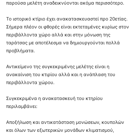
παρούσα μελέτη αναδεικνύονται ακόμα περισσότερο.
you
the
meaning
Το ιστορικό κτίριο έχει ανακατασκευαστεί προ 20ετίας.
of
Σήμερα πλέον οι φθορές είναι εκτεταμένες κυρίως στον
pain.
περιβάλλοντα χώρο αλλά και στην μόνωση της
pornhun
hd
ταράτσας με αποτέλεσμα να δημιουργούνται πολλά
porn
προβλήματα.
Αντικείμενο της συγκεκριμένης μελέτης είναι η
ανακαίνιση του κτιρίου αλλά και η ανάπλαση του
περιβάλλοντα χώρου.
Συγκεκριμένα η ανακατασκευή του κτηρίου
περιλαμβάνει:
Αποξήλωση και αντικατάσταση μονώσεων, κουπολών
και όλων των εξωτερικών μονάδων κλιματισμού,