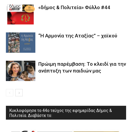
«δήμος & Πολιτεία» Φύλλο #44
“Η Αρμονία της Αταξίας” – χαϊκού
Πρώιμη παρέμβαση: Το κλειδί για την
ανάπτυξη των παιδιών µας
Κυκλοφόρησε το 44ο τεύχος της εφημερίδας Δήμος &
Πολιτεία. Διαβάστε το: