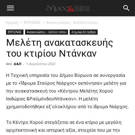
Αρχική
ΒΥΡΩΝΑΣ
Ανακοινώσεις - Δελτία τύπου
ΒΥΡΩΝΑΣ
Ανακοινώσεις - Δελτία τύπου
Δημοφιλή άρθρα
Μελέτη ανακατασκευής
του κτιρίου Ντάνκαν
Από
Δ&Π
-
1 Αυγούστου 2022
blonde
Η Τεχνική υπηρεσία του Δήμου Βύρωνα σε συνεργασία
lesbians
με το «Ίδρυμα Σταύρος Νιάρχος» εκπόνησαν μελέτη για
very
την ανακατασκευή του «Κέντρου Μελέτης Χορού
hot
Ισιδώρας &ΡαϋμόνδουΝτάνκαν». Η μελέτη
cam
show.
χρηματοδοτήθηκε εξ΄ολοκλήρου από το ίδρυμα Νιάρχος.
desi
xxx
brandi
Το Κέντρο Χορού στεγάζεται σε ένα κτίριο με μεγάλη
lyons
αρχιτεκτονική και ιστορική αξία, στοιχεία που με την
teaches