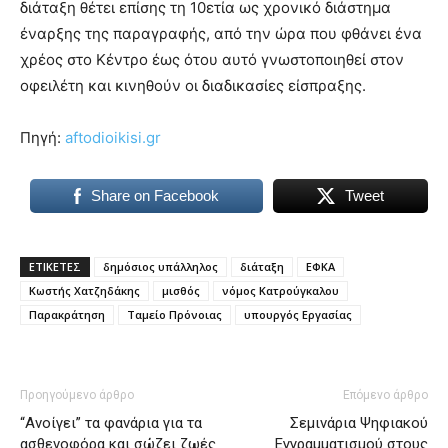
διάταξη θέτει επίσης τη 10ετία ως χρονικό διάστημα
έναρξης της παραγραφής, από την ώρα που φθάνει ένα
χρέος στο Κέντρο έως ότου αυτό γνωστοποιηθεί στον
οφειλέτη και κινηθούν οι διαδικασίες είσπραξης.
Πηγή:
aftodioikisi.gr
Share on Facebook
Tweet
ΕΤΙΚΕΤΕΣ
δημόσιος υπάλληλος
διάταξη
ΕΦΚΑ
Κωστής Χατζηδάκης
μισθός
νόμος Κατρούγκαλου
Παρακράτηση
Ταμείο Πρόνοιας
υπουργός Εργασίας
Προηγούμενο άρθρο
Επόμενο άρθρο
“Ανοίγει” τα φανάρια για τα
Σεμινάρια Ψηφιακού
ασθενοφόρα και σώζει ζωές
Εγγραμματισμού στους