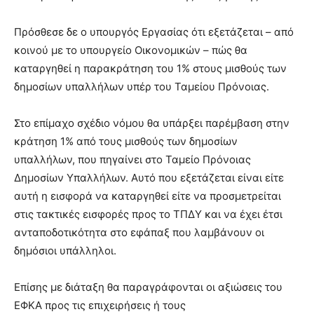
lyons
teaches
Πρόσθεσε δε ο υπουργός Εργασίας ότι εξετάζεται – από
you
the
κοινού με το υπουργείο Οικονομικών – πώς θα
meaning
καταργηθεί η παρακράτηση του 1% στους μισθούς των
of
δημοσίων υπαλλήλων υπέρ του Ταμείου Πρόνοιας.
pain.
pornhun
hd
Στο επίμαχο σχέδιο νόμου θα υπάρξει παρέμβαση στην
porn
κράτηση 1% από τους μισθούς των δημοσίων
υπαλλήλων, που πηγαίνει στο Ταμείο Πρόνοιας
Δημοσίων Υπαλλήλων. Αυτό που εξετάζεται είναι είτε
αυτή η εισφορά να καταργηθεί είτε να προσμετρείται
στις τακτικές εισφορές προς το ΤΠΔΥ και να έχει έτσι
ανταποδοτικότητα στο εφάπαξ που λαμβάνουν οι
δημόσιοι υπάλληλοι.
Επίσης με διάταξη θα παραγράφονται οι αξιώσεις του
ΕΦΚΑ προς τις επιχειρήσεις ή τους