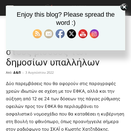
Enjoy this blog? Please spread the
word :)
Αρχική
Δημοφιλή άρθρα
Δημοφιλή άρθρα
ΕΙΔΗΣΕΙΣ
Ελλαδα
Κατάργηση παρακράτησης
στους μισθούς των
δημοσίων υπαλλήλων
Από
Δ&Π
-
3 Αυγούστου 2022
blonde
Δύο παρεμβάσεις που θα αφορούν στις παραγραφές
lesbians
χρεών ιδιωτών σε σχέση με τον ΕΦΚΑ, αλλά και την
very
αύξηση από 12 σε 24 των δόσεων της πάγιας ρύθμισης
hot
οφειλών προς τον ΕΦΚΑ θα περιλαμβάνει το
cam
show.
ασφαλιστικό νομοσχέδιο που θα καταθέσει η κυβέρνηση
desi
xxx
στη Βουλή το φθινόπωρο, όπως προανήγγειλε σήμερα
brandi
στον ραδιόφωνο του ΣΚΑΪ ο Κωστής Χατζηδάκης.