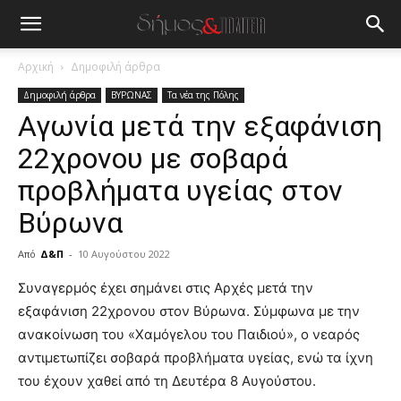
Αρχική
Δημοφιλή άρθρα
Δημοφιλή άρθρα
ΒΥΡΩΝΑΣ
Τα νέα της Πόλης
Αγωνία μετά την εξαφάνιση
22χρονου με σοβαρά
προβλήματα υγείας στον
Βύρωνα
Από
Δ&Π
-
10 Αυγούστου 2022
blonde
Συναγερμός έχει σημάνει στις Αρχές μετά την
lesbians
εξαφάνιση 22χρονου στον Βύρωνα. Σύμφωνα με την
very
ανακοίνωση του «Χαμόγελου του Παιδιού», ο νεαρός
hot
αντιμετωπίζει σοβαρά προβλήματα υγείας, ενώ τα ίχνη
cam
show.
του έχουν χαθεί από τη Δευτέρα 8 Αυγούστου.
desi
xxx