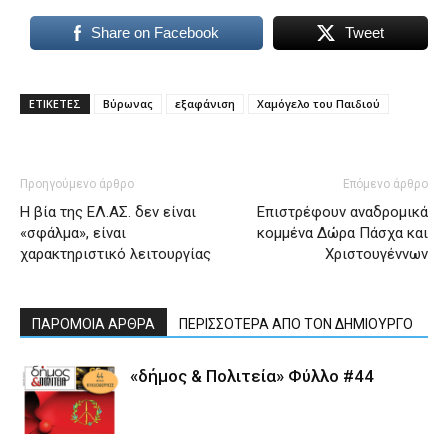
Share on Facebook
Tweet
ΕΤΙΚΕΤΕΣ
Βύρωνας
εξαφάνιση
Χαμόγελο του Παιδιού
Προηγούμενο άρθρο
Επόμενο άρθρο
Η βία της ΕΛ.ΑΣ. δεν είναι
Επιστρέφουν αναδρομικά
«σφάλμα», είναι
κομμένα Δώρα Πάσχα και
χαρακτηριστικό λειτουργίας
Χριστουγέννων
ΠΑΡΟΜΟΙΑ ΑΡΘΡΑ
ΠΕΡΙΣΣΟΤΕΡΑ ΑΠΟ ΤΟΝ ΔΗΜΙΟΥΡΓΟ
«δήμος & Πολιτεία» Φύλλο #44