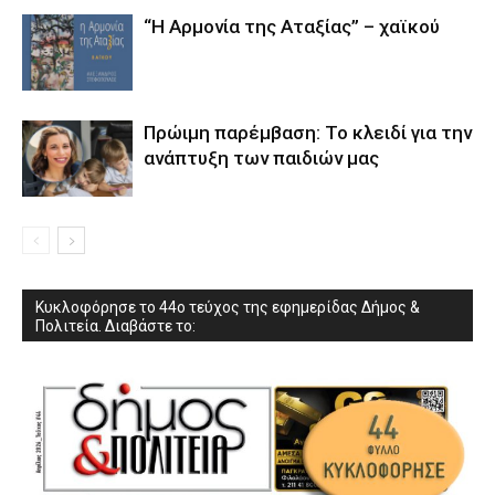
“Η Αρμονία της Αταξίας” – χαϊκού
Πρώιμη παρέμβαση: Το κλειδί για την
ανάπτυξη των παιδιών µας
Κυκλοφόρησε το 44ο τεύχος της εφημερίδας Δήμος &
Πολιτεία. Διαβάστε το: