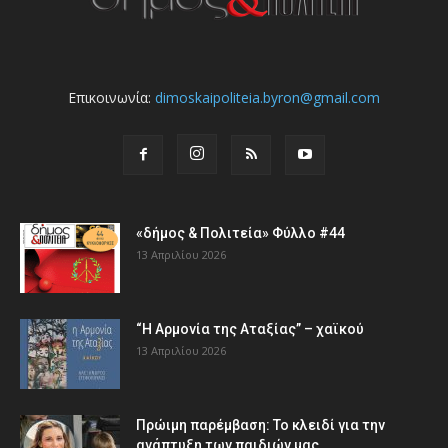
Επικοινωνία:
dimoskaipoliteia.byron@gmail.com
«δήμος & Πολιτεία» Φύλλο #44
13 Απριλίου 2026
“Η Αρμονία της Αταξίας” – χαϊκού
13 Απριλίου 2026
Πρώιμη παρέμβαση: Το κλειδί για την
ανάπτυξη των παιδιών µας