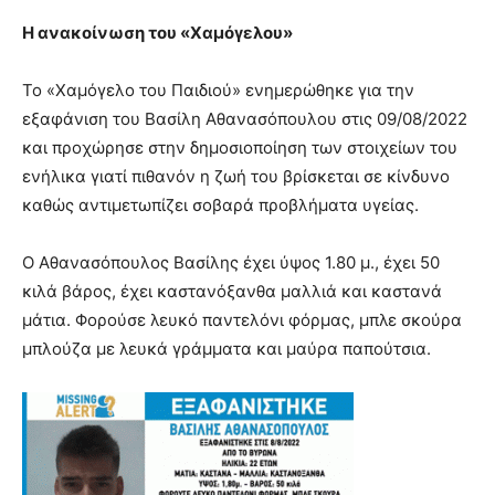
brandi
Η ανακοίνωση του «Χαμόγελου»
lyons
teaches
Το «Χαμόγελο του Παιδιού» ενημερώθηκε για την
you
the
εξαφάνιση του Βασίλη Αθανασόπουλου στις 09/08/2022
meaning
και προχώρησε στην δημοσιοποίηση των στοιχείων του
of
ενήλικα γιατί πιθανόν η ζωή του βρίσκεται σε κίνδυνο
pain.
καθώς αντιμετωπίζει σοβαρά προβλήματα υγείας.
pornhun
hd
porn
Ο Αθανασόπουλος Βασίλης έχει ύψος 1.80 μ., έχει 50
κιλά βάρος, έχει καστανόξανθα μαλλιά και καστανά
μάτια. Φορούσε λευκό παντελόνι φόρμας, μπλε σκούρα
μπλούζα με λευκά γράμματα και μαύρα παπούτσια.