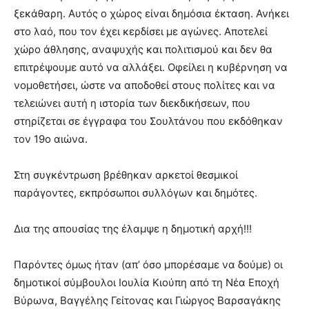
lyons
ξεκάθαρη. Αυτός ο χώρος είναι δημόσια έκταση. Ανήκει
teaches
στο λαό, που τον έχει κερδίσει με αγώνες. Αποτελεί
you
the
χώρο άθλησης, αναψυχής και πολιτισμού και δεν θα
meaning
επιτρέψουμε αυτό να αλλάξει. Οφείλει η κυβέρνηση να
of
νομοθετήσει, ώστε να αποδοθεί στους πολίτες και να
pain.
τελειώνει αυτή η ιστορία των διεκδικήσεων, που
pornhun
hd
στηρίζεται σε έγγραφα του Σουλτάνου που εκδόθηκαν
porn
τον 19ο αιώνα.
Στη συγκέντρωση βρέθηκαν αρκετοί θεσμικοί
παράγοντες, εκπρόσωποι συλλόγων και δημότες.
Δια της απουσίας της έλαμψε η δημοτική αρχή!!!
Παρόντες όμως ήταν (απ’ όσο μπορέσαμε να δούμε) οι
δημοτικοί σύμβουλοι Ιουλία Κιούπη από τη Νέα Εποχή
Βύρωνα, Βαγγέλης Γείτονας και Γιώργος Βαρσαγάκης