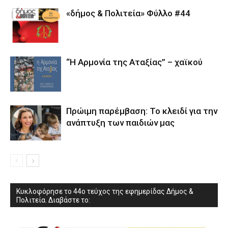
«δήμος & Πολιτεία» Φύλλο #44
“Η Αρμονία της Αταξίας” – χαϊκού
Πρώιμη παρέμβαση: Το κλειδί για την
ανάπτυξη των παιδιών µας
Κυκλοφόρησε το 44ο τεύχος της εφημερίδας Δήμος &
Πολιτεία. Διαβάστε το: