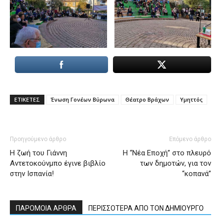
ΕΤΙΚΕΤΕΣ
Ένωση Γονέων Βύρωνα
Θέατρο Βράχων
Υμηττός
Προηγούμενο άρθρο
Επόμενο άρθρο
Η ζωή του Γιάννη
Η “Νέα Εποχή” στο πλευρό
Αντετοκούνμπο έγινε βιβλίο
των δημοτών, για τον
στην Ισπανία!
“κοπανά”
ΠΑΡΟΜΟΙΑ ΑΡΘΡΑ
ΠΕΡΙΣΣΟΤΕΡΑ ΑΠΟ ΤΟΝ ΔΗΜΙΟΥΡΓΟ