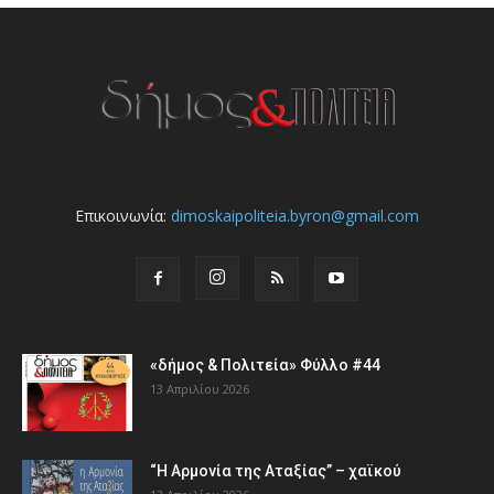
Επικοινωνία:
dimoskaipoliteia.byron@gmail.com
«δήμος & Πολιτεία» Φύλλο #44
13 Απριλίου 2026
“Η Αρμονία της Αταξίας” – χαϊκού