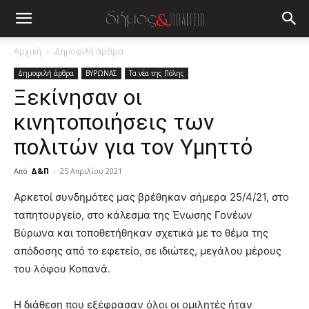
Αρχική
Δημοφιλή άρθρα
Δημοφιλή άρθρα
ΒΥΡΩΝΑΣ
Τα νέα της Πόλης
Ξεκίνησαν οι
κινητοποιήσεις των
πολιτών για τον Υμηττό
Από
Δ&Π
-
25 Απριλίου 2021
blonde
Αρκετοί συνδημότες μας βρέθηκαν σήμερα 25/4/21, στο
lesbians
ταπητουργείο, στο κάλεσμα της Ένωσης Γονέων
very
Βύρωνα και τοποθετήθηκαν σχετικά με το θέμα της
hot
απόδοσης από το εφετείο, σε ιδιώτες, μεγάλου μέρους
cam
show.
του λόφου Κοπανά.
desi
xxx
brandi
Η διάθεση που εξέφρασαν όλοι οι ομιλητές ήταν