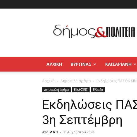
Δήμος
και
Πολιτεία
Βύρωνας
–
Καισαριανή
–
ΑΡΧΙΚΉ
ΒΥΡΩΝΑΣ
ΚΑΙΣΑΡΙΑΝΗ
Παγκράτι
Αρχική
Δημοφιλή άρθρα
Εκδηλώσεις ΠΑΣΟΚ ΚΙΝ
Δημοφιλή άρθρα
ΕΙΔΗΣΕΙΣ
Ελλαδα
Εκδηλώσεις ΠΑΣ
3η Σεπτέμβρη
Από
Δ&Π
-
30 Αυγούστου 2022