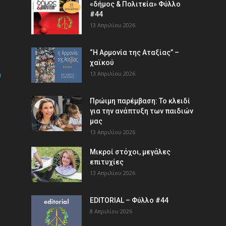
«δήμος & Πολιτεία» Φύλλο
#44
13 Απριλίου 2026
“Η Αρμονία της Αταξίας” –
χαϊκού
m
13 Απριλίου 2026
Πρώιμη παρέμβαση: Το κλειδί
για την ανάπτυξη των παιδιών
µας
13 Απριλίου 2026
Μικροί στόχοι, μεγάλες
επιτυχίες
13 Απριλίου 2026
EDITORIAL – Φύλλο #44
8 Απριλίου 2026