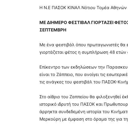
blonde
Η Ν.Ε ΠΑΣΟΚ ΚΙΝΑΛ Νότιου Τομέα Αθηνών 
lesbians
very
ΜΕ ΔΙΗΜΕΡΟ ΦΕΣΤΙΒΑΛ ΓΙΟΡΤΑΖΕΙ ΦΕΤΟ
hot
cam
ΣΕΠΤΕΜΒΡΗ
show.
desi
xxx
Με ένα φεστιβάλ όπου πρωταγωνιστές θα είν
brandi
γιορτάζεται φέτος η συμπλήρωση 48 ετών 
lyons
teaches
you
Επίκεντρο των εκδηλώσεων την Παρασκευή
the
είναι το Ζάππειο, που ανοίγει τις εσωτερι
meaning
τις ανάγκες του φεστιβάλ του ΠΑΣΟΚ-Κινή
of
pain.
pornhun
Στο αίθριο του Ζαππείου θα φιλοξενηθεί
hd
ιστορικό ιδρυτή του ΠΑΣΟΚ και Πρωθυπου
porn
άρρηκτα συνδεδεμένη ιστορία του Κινήματ
Μερκούρη με έμφαση στο όραμα της για τ