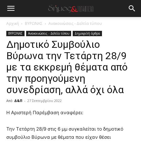
Αρχική
ΒΥΡΩΝΑΣ
Ανακοινώσεις - Δελτία τύπου
ΒΥΡΩΝΑΣ
Ανακοινώσεις - Δελτία τύπου
Δημοφιλή άρθρα
Δημοτικό Συμβούλιο
Βύρωνα την Τετάρτη 28/9
με τα εκκρεμή θέματα από
την προηγούμενη
συνεδρίαση, αλλά όχι όλα
Από
Δ&Π
-
27 Σεπτεμβρίου 2022
blonde
Η Αριστερή Παρέμβαση αναφέρει:
lesbians
very
Την Τετάρτη 28/9 στις 6 μμ συγκαλείται το δημοτικό
hot
συμβούλιο Βύρωνα με θέματα που είχαν θέσει
cam