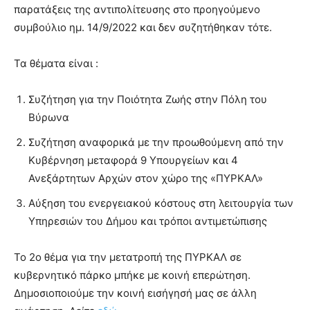
show.
παρατάξεις της αντιπολίτευσης στο προηγούμενο
desi
xxx
συμβούλιο ημ. 14/9/2022 και δεν συζητήθηκαν τότε.
brandi
lyons
Τα θέματα είναι :
teaches
you
the
Συζήτηση για την Ποιότητα Ζωής στην Πόλη του
meaning
Βύρωνα
of
pain.
Συζήτηση αναφορικά με την προωθούμενη από την
pornhun
Κυβέρνηση μεταφορά 9 Υπουργείων και 4
hd
Ανεξάρτητων Αρχών στον χώρο της «ΠΥΡΚΑΛ»
porn
Αύξηση του ενεργειακού κόστους στη λειτουργία των
Υπηρεσιών του Δήμου και τρόποι αντιμετώπισης
Το 2ο θέμα για την μετατροπή της ΠΥΡΚΑΛ σε
κυβερνητικό πάρκο μπήκε με κοινή επερώτηση.
Δημοσιοποιούμε την κοινή εισήγησή μας σε άλλη