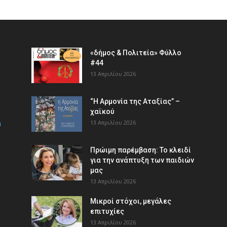
«δήμος & Πολιτεία» Φύλλο
#44
13 Απριλίου 2026
“Η Αρμονία της Αταξίας” –
χαϊκού
m
13 Απριλίου 2026
Πρώιμη παρέμβαση: Το κλειδί
για την ανάπτυξη των παιδιών
µας
13 Απριλίου 2026
Μικροί στόχοι, μεγάλες
επιτυχίες
13 Απριλίου 2026