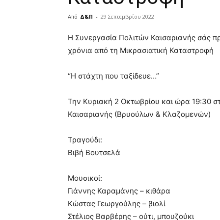
Από
Δ&Π
-
29 Σεπτεμβρίου 2022
blonde
Η Συνεργασία Πολιτών Καισαριανής σάς πρ
lesbians
χρόνια από τη Μικρασιατική Καταστροφή
very
hot
cam
“Η στάχτη που ταξίδευε…”
show.
desi
xxx
Την Κυριακή 2 Οκτωβρίου και ώρα 19:30 
brandi
Καισαριανής (Βρυούλων & Κλαζομενών)
lyons
teaches
you
Τραγούδι:
the
Βιβή Βουτσελά
meaning
of
Μουσικοί:
pain.
pornhun
Γιάννης Καραμάνης – κιθάρα
hd
Κώστας Γεωργούλης – βιολί
porn
Στέλιος Βαρβέρης – ούτι, μπουζούκι