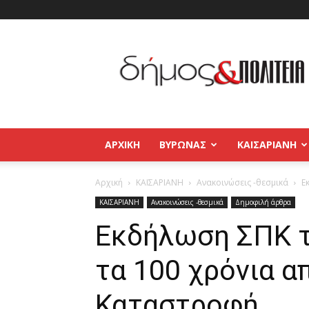
Δήμος
και
Πολιτεία
Βύρωνας
–
Καισαριανή
–
ΑΡΧΙΚΉ
ΒΥΡΩΝΑΣ
ΚΑΙΣΑΡΙΑΝΗ
Παγκράτι
Αρχική
ΚΑΙΣΑΡΙΑΝΗ
Ανακοινώσεις -θεσμικά
Ε
ΚΑΙΣΑΡΙΑΝΗ
Ανακοινώσεις -θεσμικά
Δημοφιλή άρθρα
Εκδήλωση ΣΠΚ τι
τα 100 χρόνια α
Καταστροφή