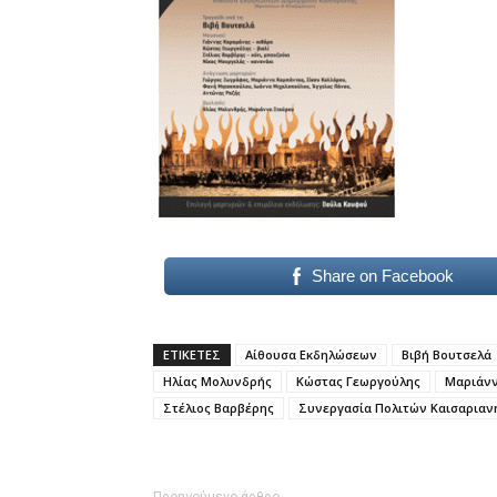
Share on Facebook
ΕΤΙΚΕΤΕΣ
Αίθουσα Εκδηλώσεων
Βιβή Βουτσελά
Ηλίας Μολυνδρής
Κώστας Γεωργούλης
Μαριάν
Στέλιος Βαρβέρης
Συνεργασία Πολιτών Καισαριαν
Προηγούμενο άρθρο