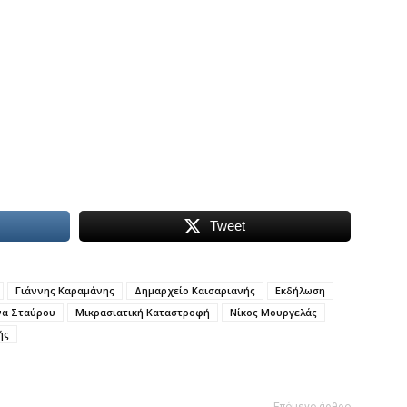
Tweet
Γιάννης Καραμάνης
Δημαρχείο Καισαριανής
Εκδήλωση
να Σταύρου
Μικρασιατική Καταστροφή
Νίκος Μουργελάς
ής
Επόμενο άρθρο