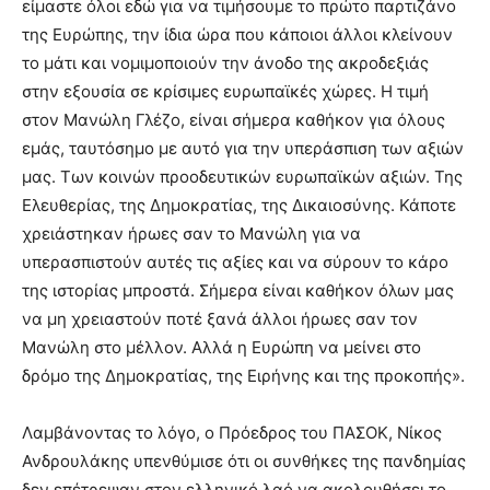
είμαστε όλοι εδώ για να τιμήσουμε το πρώτο παρτιζάνο
της Ευρώπης, την ίδια ώρα που κάποιοι άλλοι κλείνουν
το μάτι και νομιμοποιούν την άνοδο της ακροδεξιάς
στην εξουσία σε κρίσιμες ευρωπαϊκές χώρες. Η τιμή
στον Μανώλη Γλέζο, είναι σήμερα καθήκον για όλους
εμάς, ταυτόσημο με αυτό για την υπεράσπιση των αξιών
μας. Των κοινών προοδευτικών ευρωπαϊκών αξιών. Της
Ελευθερίας, της Δημοκρατίας, της Δικαιοσύνης. Κάποτε
χρειάστηκαν ήρωες σαν το Μανώλη για να
υπερασπιστούν αυτές τις αξίες και να σύρουν το κάρο
της ιστορίας μπροστά. Σήμερα είναι καθήκον όλων μας
να μη χρειαστούν ποτέ ξανά άλλοι ήρωες σαν τον
Μανώλη στο μέλλον. Αλλά η Ευρώπη να μείνει στο
δρόμο της Δημοκρατίας, της Ειρήνης και της προκοπής».
Λαμβάνοντας το λόγο, ο Πρόεδρος του ΠΑΣΟΚ, Νίκος
Ανδρουλάκης υπενθύμισε ότι οι συνθήκες της πανδημίας
δεν επέτρεψαν στον ελληνικό λαό να ακολουθήσει το