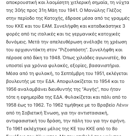
αποκρουστική και λαομίσητη χιτλερική σημαία, τη νύχτα
της 30ής προς 31η Μάη του 1941. Ο Μανώλης Γλέζος
στην περίοδο της Κατοχής, έδρασε μέσα από τις γραμμές
του ΚΚΕ και του ΕΑΜ. Συνελήφθη και καταδικάστηκε 3
φορές από τις ιταλικές και τις γερμανικές κατοχικές
δυνάμεις. Μετά την απελευθέρωση ανέλαβε τη χρέωση
του αρχισυντάκτη στον “Ριζοσπάστη”. Συνελήφθη και
πέρασε από δίκη το 1948. Όπως χιλιάδες αγωνιστές, θα
υποστεί για χρόνια φυλακές, εξορίες, βασανιστήρια.
Μέσα από τη φυλακή, το Σεπτέμβρη του 1951, εκλέγεται
βουλευτής με την ΕΔΑ. Αποφυλακίζεται το 1954 και το
1956 αναλαμβάνει διευθυντής της “Αυγής”, που ήταν
τότε η εφημερίδα της ΕΔΑ. Φυλακίζεται και πάλι από το
1958 έως το 1962. Το 1962 τιμήθηκε με το Βραβείο Λένιν
από τη Σοβιετική Ένωση, για την αντιστασιακή,
αντιφασιστική του δράση, την πάλη του για την ειρήνη.
Το 1961 εκλέχτηκε μέλος της ΚΕ του ΚΚΕ από το 8ο