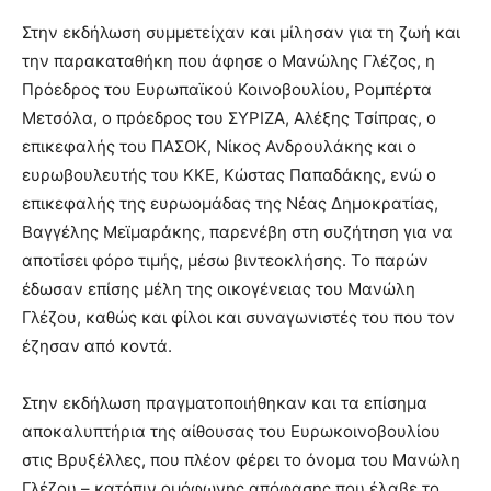
brandi
Στην εκδήλωση συμμετείχαν και μίλησαν για τη ζωή και
lyons
την παρακαταθήκη που άφησε ο Μανώλης Γλέζος, η
teaches
Πρόεδρος του Ευρωπαϊκού Κοινοβουλίου, Ρομπέρτα
you
the
Μετσόλα, ο πρόεδρος του ΣΥΡΙΖΑ, Αλέξης Τσίπρας, ο
meaning
επικεφαλής του ΠΑΣΟΚ, Νίκος Ανδρουλάκης και ο
of
ευρωβουλευτής του ΚΚΕ, Κώστας Παπαδάκης, ενώ ο
pain.
επικεφαλής της ευρωομάδας της Νέας Δημοκρατίας,
pornhun
hd
Βαγγέλης Μεϊμαράκης, παρενέβη στη συζήτηση για να
porn
αποτίσει φόρο τιμής, μέσω βιντεοκλήσης. Το παρών
έδωσαν επίσης μέλη της οικογένειας του Μανώλη
Γλέζου, καθώς και φίλοι και συναγωνιστές του που τον
έζησαν από κοντά.
Στην εκδήλωση πραγματοποιήθηκαν και τα επίσημα
αποκαλυπτήρια της αίθουσας του Ευρωκοινοβουλίου
στις Βρυξέλλες, που πλέον φέρει το όνομα του Μανώλη
Γλέζου – κατόπιν ομόφωνης απόφασης που έλαβε το