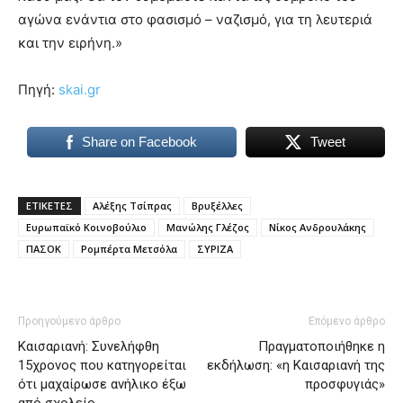
αγώνα ενάντια στο φασισμό – ναζισμό, για τη λευτεριά
και την ειρήνη.»
Πηγή:
skai.gr
Share on Facebook
Tweet
ΕΤΙΚΕΤΕΣ
Αλέξης Τσίπρας
Βρυξέλλες
Ευρωπαϊκό Κοινοβούλιο
Μανώλης Γλέζος
Νίκος Ανδρουλάκης
ΠΑΣΟΚ
Ρομπέρτα Μετσόλα
ΣΥΡΙΖΑ
Προηγούμενο άρθρο
Επόμενο άρθρο
Καισαριανή: Συνελήφθη
Πραγματοποιήθηκε η
15χρονος που κατηγορείται
εκδήλωση: «η Καισαριανή της
ότι μαχαίρωσε ανήλικο έξω
προσφυγιάς»