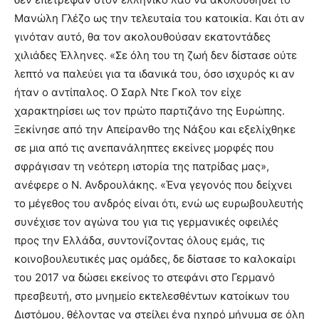
Μανώλη Γλέζο ως την τελευταία του κατοικία. Και ότι αν
γινόταν αυτό, θα τον ακολουθούσαν εκατοντάδες
χιλιάδες Έλληνες. «Σε όλη του τη ζωή δεν δίστασε ούτε
λεπτό να παλεύει για τα ιδανικά του, όσο ισχυρός κι αν
ήταν ο αντίπαλος. Ο Σαρλ Ντε Γκολ τον είχε
χαρακτηρίσει ως τον πρώτο παρτιζάνο της Ευρώπης.
Ξεκίνησε από την Απείρανθο της Νάξου και εξελίχθηκε
σε μια από τις ανεπανάληπτες εκείνες μορφές που
σφράγισαν τη νεότερη ιστορία της πατρίδας μας»,
ανέφερε ο Ν. Ανδρουλάκης. «Ένα γεγονός που δείχνει
το μέγεθος του ανδρός είναι ότι, ενώ ως ευρωβουλευτής
συνέχισε τον αγώνα του για τις γερμανικές οφειλές
προς την Ελλάδα, συντονίζοντας όλους εμάς, τις
κοινοβουλευτικές μας ομάδες, δε δίστασε το καλοκαίρι
του 2017 να δώσει εκείνος το στεφάνι στο Γερμανό
πρεσβευτή, στο μνημείο εκτελεσθέντων κατοίκων του
Διστόμου, θέλοντας να στείλει ένα ηχηρό μήνυμα σε όλη