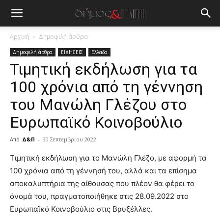
Αρχική
Δημοφιλή άρθρα
Δημοφιλή άρθρα
ΕΙΔΗΣΕΙΣ
Ελλαδα
Τιμητική εκδήλωση για τα
100 χρόνια από τη γέννηση
του Μανώλη Γλέζου στο
Ευρωπαϊκό Κοινοβούλιο
Από
Δ&Π
-
30 Σεπτεμβρίου 2022
blonde
Τιμητική εκδήλωση για το Μανώλη Γλέζο, με αφορμή τα
lesbians
100 χρόνια από τη γέννησή του, αλλά και τα επίσημα
very
αποκαλυπτήρια της αίθουσας που πλέον θα φέρει το
hot
όνομά του, πραγματοποιήθηκε στις 28.09.2022 στο
cam
show.
Ευρωπαϊκό Κοινοβούλιο στις Βρυξέλλες.
desi
xxx