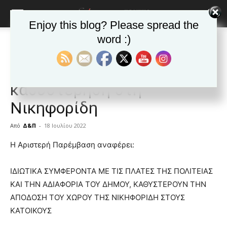
Enjoy this blog? Please spread the
word :)
Αρχική
ΒΥΡΩΝΑΣ
Ανακοινώσεις - Δελτία τύπου
ΒΥΡΩΝΑΣ
Ανακοινώσεις - Δελτία τύπου
Δημοφιλή άρθρα
Υπάρχουν ευθύνες για την
καθυστέρηση στη
Νικηφορίδη
Από
Δ&Π
-
18 Ιουλίου 2022
blonde
Η Αριστερή Παρέμβαση αναφέρει:
lesbians
very
ΙΔΙΩΤΙΚΑ ΣΥΜΦΕΡΟΝΤΑ ΜΕ ΤΙΣ ΠΛΑΤΕΣ ΤΗΣ ΠΟΛΙΤΕΙΑΣ
hot
ΚΑΙ ΤΗΝ ΑΔΙΑΦΟΡΙΑ ΤΟΥ ΔΗΜΟΥ, ΚΑΘΥΣΤΕΡΟΥΝ ΤΗΝ
cam
show.
ΑΠΟΔΟΣΗ ΤΟΥ ΧΩΡΟΥ ΤΗΣ ΝΙΚΗΦΟΡΙΔΗ ΣΤΟΥΣ
desi
xxx
ΚΑΤΟΙΚΟΥΣ
brandi