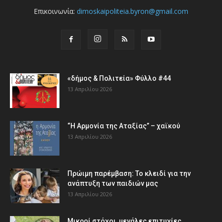
Επικοινωνία:
dimoskaipoliteia.byron@gmail.com
«δήμος & Πολιτεία» Φύλλο #44
13 Απριλίου 2026
“Η Αρμονία της Αταξίας” – χαϊκού
13 Απριλίου 2026
Πρώιμη παρέμβαση: Το κλειδί για την
ανάπτυξη των παιδιών µας
13 Απριλίου 2026
Μικροί στόχοι, μεγάλες επιτυχίες