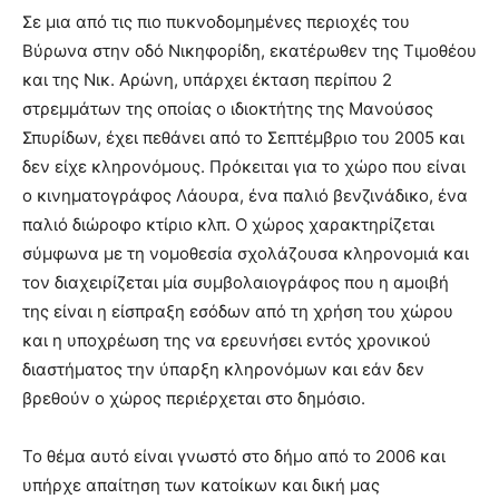
lyons
Σε μια από τις πιο πυκνοδομημένες περιοχές του
teaches
Βύρωνα στην οδό Νικηφορίδη, εκατέρωθεν της Τιμοθέου
you
the
και της Νικ. Αρώνη, υπάρχει έκταση περίπου 2
meaning
στρεμμάτων της οποίας ο ιδιοκτήτης της Μανούσος
of
Σπυρίδων, έχει πεθάνει από το Σεπτέμβριο του 2005 και
pain.
δεν είχε κληρονόμους. Πρόκειται για το χώρο που είναι
pornhun
hd
ο κινηματογράφος Λάουρα, ένα παλιό βενζινάδικο, ένα
porn
παλιό διώροφο κτίριο κλπ. Ο χώρος χαρακτηρίζεται
σύμφωνα με τη νομοθεσία σχολάζουσα κληρονομιά και
τον διαχειρίζεται μία συμβολαιογράφος που η αμοιβή
της είναι η είσπραξη εσόδων από τη χρήση του χώρου
και η υποχρέωση της να ερευνήσει εντός χρονικού
διαστήματος την ύπαρξη κληρονόμων και εάν δεν
βρεθούν ο χώρος περιέρχεται στο δημόσιο.
Το θέμα αυτό είναι γνωστό στο δήμο από το 2006 και
υπήρχε απαίτηση των κατοίκων και δική μας