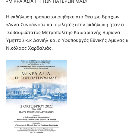
«ΜΙΚΡΑ ΑΣΙΑ ΓΗ ΤΩΝ ΠΑΤΕΡΩΝ ΜΑΣ».
brandi
lyons
Η εκδήλωση πραγματοποιήθηκε στο Θέατρο Βράχων
teaches
«Άννα Συνοδινού» και ομιλητές στην εκδήλωση ήταν ο
you
the
Σεβασμιώτατος Μητροπολίτης Καισαριανής Βύρωνα
meaning
Υμηττού κ.κ Δανιήλ και ο Υφυπουργός Εθνικής Άμυνας κ
of
Νικόλαος Χαρδαλιάς.
pain.
pornhun
hd
porn