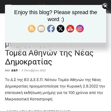
Enjoy this blog? Please spread the
word :)
Αρχική
ΕΙΔΗΣΕΙΣ
Αυτοδιοίκηση
ΕΙΔΗΣΕΙΣ
Αυτοδιοίκηση
Δημοφιλή άρθρα
Ελλαδα
Η επετειακή εκδήλωση
μνήμης της Δ.Ε.Ε.Π. Νότιου
Τομέα Αθηνών της Νέας
Δημοκρατίας
Από
Δ&Π
-
3 Οκτωβρίου 2022
blonde
Το Δ.Σ της Β3 Δ.Ε.Ε.Π. Νότιου Τομέα Αθηνών της Νέας
lesbians
Δημοκρατίας πραγματοποίησε την Κυριακή 2.9.2022 την
very
επετειακή εκδήλωση μνήμης για τα 100 χρόνια από την
hot
Μικρασιατική Καταστροφή.
cam
show.
desi
xxx