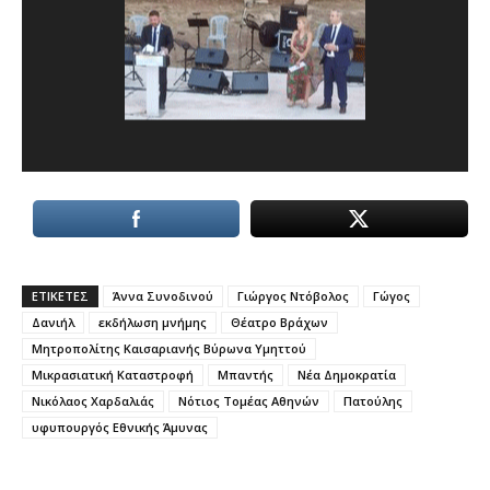
ΕΤΙΚΕΤΕΣ
Άννα Συνοδινού
Γιώργος Ντόβολος
Γώγος
Δανιήλ
εκδήλωση μνήμης
Θέατρο Βράχων
Μητροπολίτης Καισαριανής Βύρωνα Υμηττού
Μικρασιατική Καταστροφή
Μπαντής
Νέα Δημοκρατία
Νικόλαος Χαρδαλιάς
Νότιος Τομέας Αθηνών
Πατούλης
υφυπουργός Εθνικής Άμυνας