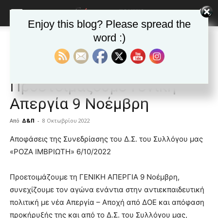
Enjoy this blog? Please spread the
word :)
Αρχική
ΒΥΡΩΝΑΣ
Ανακοινώσεις - Δελτία τύπου
ΒΥΡΩΝΑΣ
Ανακοινώσεις - Δελτία τύπου
Δημοφιλή άρθρα
Τα νέα της Πόλης
Ρόζα Ιμβριώτη:
Προετοιμάζουμε Γενική
Απεργία 9 Νοέμβρη
Από
Δ&Π
-
8 Οκτωβρίου 2022
blonde
Αποφάσεις της Συνεδρίασης του Δ.Σ. του Συλλόγου μας
lesbians
«ΡΟΖΑ ΙΜΒΡΙΩΤΗ» 6/10/2022
very
hot
Προετοιμάζουμε τη ΓΕΝΙΚΗ ΑΠΕΡΓΙΑ 9 Νοέμβρη,
cam
show.
συνεχίζουμε τον αγώνα ενάντια στην αντιεκπαιδευτική
desi
xxx
πολιτική με νέα Απεργία – Αποχή από ΔΟΕ και απόφαση
brandi
προκήρυξής της και από το Δ.Σ. του Συλλόγου μας,