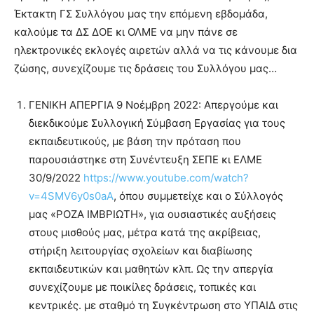
lyons
Έκτακτη ΓΣ Συλλόγου μας την επόμενη εβδομάδα,
teaches
καλούμε τα ΔΣ ΔΟΕ κι ΟΛΜΕ να μην πάνε σε
you
the
ηλεκτρονικές εκλογές αιρετών αλλά να τις κάνουμε δια
meaning
ζώσης, συνεχίζουμε τις δράσεις του Συλλόγου μας…
of
pain.
ΓΕΝΙΚΗ ΑΠΕΡΓΙΑ 9 Νοέμβρη 2022: Απεργούμε και
pornhun
hd
διεκδικούμε Συλλογική Σύμβαση Εργασίας για τους
porn
εκπαιδευτικούς, με βάση την πρόταση που
παρουσιάστηκε στη Συνέντευξη ΣΕΠΕ κι ΕΛΜΕ
30/9/2022
https://www.youtube.com/watch?
v=4SMV6y0s0aA
, όπου συμμετείχε και ο Σύλλογός
μας «ΡΟΖΑ ΙΜΒΡΙΩΤΗ», για ουσιαστικές αυξήσεις
στους μισθούς μας, μέτρα κατά της ακρίβειας,
στήριξη λειτουργίας σχολείων και διαβίωσης
εκπαιδευτικών και μαθητών κλπ. Ως την απεργία
συνεχίζουμε με ποικίλες δράσεις, τοπικές και
κεντρικές. με σταθμό τη Συγκέντρωση στο ΥΠΑΙΔ στις