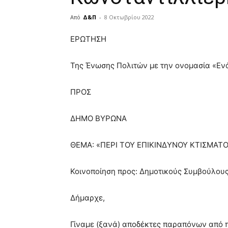
Από
Δ&Π
-
8 Οκτωβρίου 2022
blonde
ΕΡΩΤΗΣΗ
lesbians
very
Της Ένωσης Πολιτών με την ονομασία «Εν
hot
cam
show.
desi
ΠΡΟΣ
xxx
brandi
ΔΗΜΟ ΒΥΡΩΝΑ
lyons
teaches
you
ΘΕΜΑ: «ΠΕΡΙ ΤΟΥ ΕΠΙΚΙΝΔΥΝΟΥ ΚΤΙΣΜΑΤΟ
the
meaning
Κοινοποίηση προς: Δημοτικούς Συμβούλους
of
pain.
pornhun
Δήμαρχε,
hd
porn
Γίναμε (ξανά) αποδέκτες παραπόνων από π