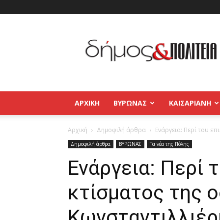
Δήμος
και
Πολιτεία
Βύρωνας
–
Καισαριανή
–
ΑΡΧΙΚΉ
ΒΥΡΩΝΑΣ
ΚΑΙΣΑΡΙΑΝΗ
Παγκράτι
Αρχική
Δημοφιλή άρθρα
Ενάργεια: Περί του επ
Δημοφιλή άρθρα
ΒΥΡΩΝΑΣ
Τα νέα της Πόλης
Ενάργεια: Περί 
κτίσματος της 
Κωνσταντιλλιέρη