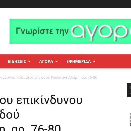
ΕΙΔΗΣΕΙΣ
ΑΓΟΡΑ
ΕΦΗΜΕΡΊΔΑ
ικίνδυνου κτίσματος της οδού Κωνσταντιλλιέρη, αρ. 76-80
του επικίνδυνου
οδού
, αρ. 76-80