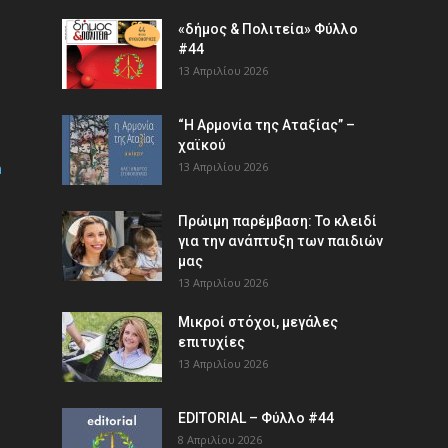
«δήμος & Πολιτεία» Φύλλο
#44
13 Απριλίου 2026
“Η Αρμονία της Αταξίας” –
χαϊκού
m
13 Απριλίου 2026
Πρώιμη παρέμβαση: Το κλειδί
για την ανάπτυξη των παιδιών
µας
13 Απριλίου 2026
Μικροί στόχοι, μεγάλες
επιτυχίες
13 Απριλίου 2026
EDITORIAL – Φύλλο #44
8 Απριλίου 2026