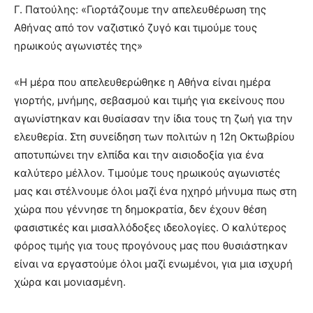
show.
Γ. Πατούλης: «Γιορτάζουμε την απελευθέρωση της
desi
xxx
Αθήνας από τον ναζιστικό ζυγό και τιμούμε τους
brandi
ηρωικούς αγωνιστές της»
lyons
teaches
«Η μέρα που απελευθερώθηκε η Αθήνα είναι ημέρα
you
the
γιορτής, μνήμης, σεβασμού και τιμής για εκείνους που
meaning
αγωνίστηκαν και θυσίασαν την ίδια τους τη ζωή για την
of
ελευθερία. Στη συνείδηση των πολιτών η 12η Οκτωβρίου
pain.
αποτυπώνει την ελπίδα και την αισιοδοξία για ένα
pornhun
hd
καλύτερο μέλλον. Τιμούμε τους ηρωικούς αγωνιστές
porn
μας και στέλνουμε όλοι μαζί ένα ηχηρό μήνυμα πως στη
χώρα που γέννησε τη δημοκρατία, δεν έχουν θέση
φασιστικές και μισαλλόδοξες ιδεολογίες. Ο καλύτερος
φόρος τιμής για τους προγόνους μας που θυσιάστηκαν
είναι να εργαστούμε όλοι μαζί ενωμένοι, για μια ισχυρή
χώρα και μονιασμένη.