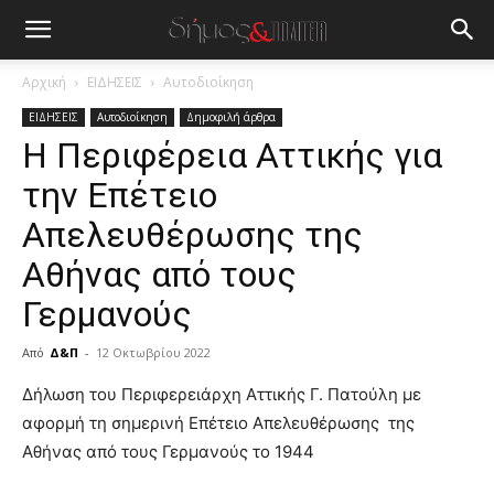
Αρχική
ΕΙΔΗΣΕΙΣ
Αυτοδιοίκηση
ΕΙΔΗΣΕΙΣ
Αυτοδιοίκηση
Δημοφιλή άρθρα
Η Περιφέρεια Αττικής για
την Επέτειο
Απελευθέρωσης της
Αθήνας από τους
Γερμανούς
Από
Δ&Π
-
12 Οκτωβρίου 2022
blonde
Δήλωση του Περιφερειάρχη Αττικής Γ. Πατούλη με
lesbians
αφορμή τη σημερινή Επέτειο Απελευθέρωσης της
very
Αθήνας από τους Γερμανούς το 1944
hot
cam