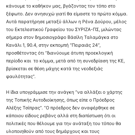
lyons
κάνουμε το καθήκον μας, βγάζοντας τον τόπο στο
teaches
ξέφωτο. Δεν ανησυχώ γιατί θα είμαστε το πρώτο κόμμα.
you
the
Αυτά παρατήρησε μεταξύ άλλων η Ρένα Δούρου, μέλος
meaning
του Εκτελεστικού Γραφείου του ΣΥΡΙΖΑ-ΠΣ, μιλώντας
of
σήμερα στον δημοσιογράφο Βάσίλη Ταλαμάγκα στο
pain.
Κανάλι 1, 90.4, στην εκπομπή “Πειραιάς 24”,
pornhun
hd
προσθέτοντας ότι “διανύουμε άτυπη προεκλογική
porn
περίοδο και το κόμμα, μετά από τη συνεδρίαση της ΚΕ,
βρίσκεται σε θέση μάχης κατά της νεοδεξιάς
φαυλότητας”.
Η ίδια υπογράμμισε την ανάγκη “να αλλάξει ο χάρτης
της Τοπικής Αυτοδιοίκησης, όπως είπε ο Πρόεδρος
Αλέξης Τσίπρας”. “Ο πρόεδρος δεν αναφέρθηκε σε
κάποιου είδους ρεβάνς αλλά στη διαπίστωση ότι οι
πολιτικές που θέλουμε για την ανάταξη του τόπου θα
υλοποιηθούν από τους δημάρχους και τους