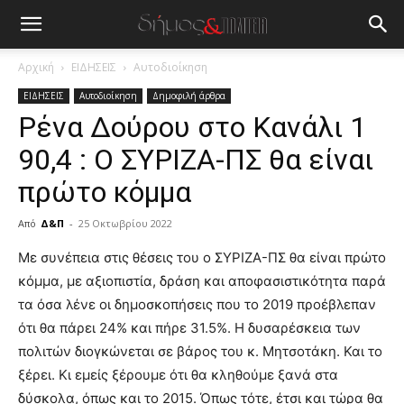
Αρχική
ΕΙΔΗΣΕΙΣ
Αυτοδιοίκηση
ΕΙΔΗΣΕΙΣ
Αυτοδιοίκηση
Δημοφιλή άρθρα
Ρένα Δούρου στο Κανάλι 1
90,4 : Ο ΣΥΡΙΖΑ-ΠΣ θα είναι
πρώτο κόμμα
Από
Δ&Π
-
25 Οκτωβρίου 2022
blonde
Με συνέπεια στις θέσεις του ο ΣΥΡΙΖΑ-ΠΣ θα είναι πρώτο
lesbians
κόμμα, με αξιοπιστία, δράση και αποφασιστικότητα παρά
very
τα όσα λένε οι δημοσκοπήσεις που το 2019 προέβλεπαν
hot
ότι θα πάρει 24% και πήρε 31.5%. Η δυσαρέσκεια των
cam
show.
πολιτών διογκώνεται σε βάρος του κ. Μητσοτάκη. Και το
desi
xxx
ξέρει. Κι εμείς ξέρουμε ότι θα κληθούμε ξανά στα
brandi
δύσκολα, όπως και το 2015. Όπως τότε, έτσι και τώρα θα