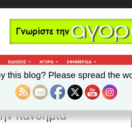
ΕΙΔΗΣΕΙΣ
ΑΓΟΡΑ
ΕΦΗΜΕΡΊΔΑ
y this blog? Please spread the wo
 που φοβούνται οι ειδικοί μετά την πανδημία
ημία» που φοβούνται
την πανδημία