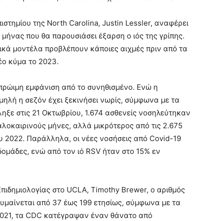
στημίου της North Carolina, Justin Lessler, αναφέρει
 μήνας που θα παρουσιάσει έξαρση ο ιός της γρίπης.
γικά μοντέλα προβλέπουν κάποιες αιχμές πριν από τα
ο κύμα το 2023.
ο πρώιμη εμφάνιση από το συνηθισμένο. Ενώ η
αμηλή η σεζόν έχει ξεκινήσει νωρίς, σύμφωνα με τα
ληξε στις 21 Οκτωβρίου, 1.674 ασθενείς νοσηλεύτηκαν
αλοκαιρινούς μήνες, αλλά μικρότερος από τις 2.675
υ 2022. Παράλληλα, οι νέες νοσήσεις από Covid-19
δομάδες, ενώ από τον ιό RSV ήταν στο 15% εν
πιδημιολογίας στο UCLA, Timothy Brewer, ο αριθμός
υμαίνεται από 37 έως 199 ετησίως, σύμφωνα με τα
2021, τα CDC κατέγραψαν έναν θάνατο από