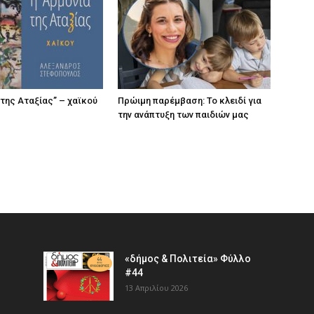
 της Αταξίας” – χαϊκού
Πρώιμη παρέμβαση: Το κλειδί για
την ανάπτυξη των παιδιών µας
«δήμος & Πολιτεία» Φύλλο
#44
13 Απριλίου 2026