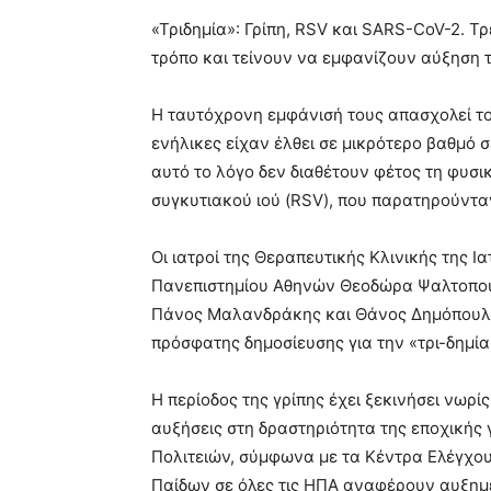
blonde
«Τριδημία»: Γρίπη, RSV και SARS-CoV-2. Τρε
lesbians
τρόπο και τείνουν να εμφανίζουν αύξηση 
very
hot
cam
Η ταυτόχρονη εμφάνισή τους απασχολεί του
show.
desi
ενήλικες είχαν έλθει σε μικρότερο βαθμό σ
xxx
αυτό το λόγο δεν διαθέτουν φέτος τη φυσικ
brandi
συγκυτιακού ιού (RSV), που παρατηρούντα
lyons
teaches
you
Οι ιατροί της Θεραπευτικής Κλινικής της Ι
the
Πανεπιστημίου Αθηνών Θεοδώρα Ψαλτοπούλ
meaning
Πάνος Μαλανδράκης και Θάνος Δημόπουλο
of
πρόσφατης δημοσίευσης για την «τρι-δημί
pain.
pornhun
hd
Η περίοδος της γρίπης έχει ξεκινήσει νωρ
porn
αυξήσεις στη δραστηριότητα της εποχικής
Πολιτειών, σύμφωνα με τα Κέντρα Ελέγχο
Παίδων σε όλες τις ΗΠΑ αναφέρουν αυξημέ