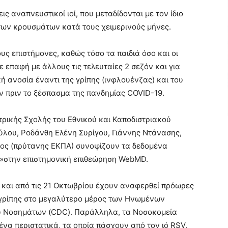
ις αναπνευστικοί ιοί, που μεταδίδονται με τον ίδιο
των κρουσμάτων κατά τους χειμερινούς μήνες.
ς επιστήμονες, καθώς τόσο τα παιδιά όσο και οι
ε επαφή με άλλους τις τελευταίες 2 σεζόν και για
ή ανοσία έναντι της γρίπης (ινφλουένζας) και του
ν πριν το ξέσπασμα της πανδημίας COVID-19.
ατρικής Σχολής του Εθνικού και Καποδιστριακού
ου, Ροδάνθη Ελένη Συρίγου, Γιάννης Ντάνασης,
ς (πρύτανης ΕΚΠΑ) συνοψίζουν τα δεδομένα
α»στην επιστημονική επιθεώρηση WebMD.
ίς και από τις 21 Οκτωβρίου έχουν αναφερθεί πρόωρες
 γρίπης στο μεγαλύτερο μέρος των Ηνωμένων
υ Νοσημάτων (CDC). Παράλληλα, τα Νοσοκομεία
να περιστατικά, τα οποία πάσχουν από τον ιό RSV.