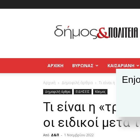
Δήμος
και
Πολιτεία
Βύρωνας
–
Καισαριανή
–
ΑΡΧΙΚΉ
ΒΥΡΩΝΑΣ
ΚΑΙΣΑΡΙΑΝΗ
Παγκράτι
Enjo
Αρχική
Δημοφιλή άρθρα
Τι είναι η «τριδημία»
Δημοφιλή άρθρα
ΕΙΔΗΣΕΙΣ
Κόσμος
Τι είναι η «τριδ
οι ειδικοί μετά 
Από
Δ&Π
-
1 Νοεμβρίου 2022