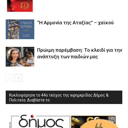
“Η Αρμονία της Αταξίας” – χαϊκού
Πρώιμη παρέμβαση: Το κλειδί για την
ανάπτυξη των παιδιών µας
Κυκλοφόρησε το 44ο τεύχος της εφημερίδας Δήμος &
Πολιτεία. Διαβάστε το: