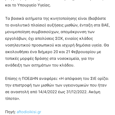
lyons
και το Υπουργείο Υγείας.
teaches
you
the
Τα βασικά αιτήματα της κινητοποίησης είναι (διαβάστε
meaning
το αναλυτικό πλαίσιο) αυξήσεις μισθών, ένταξη στα ΒΑΕ,
of
μονιμοποίηση συμβασιούχων, απομάκρυνση των
pain.
εργολάβων, όχι απολύσεις ΣΟΧ, ενιαίος κλάδος
pornhun
hd
νοσηλευτικού προσωπικού και ισχυρή δημόσια υγεία. Θα
porn
ακολουθήσει ένα διήμερο 20 και 21 Φεβρουαρίου με
τοπικές μορφές δράσης στα νοσοκομεία, για την
ανάδειξη των αιτημάτων του κλάδου.
Eπίσης η ΠΟΕΔΗΝ αναφέρει: «Η απόφαση του ΣτΕ ορίζει
την επιστροφή των μισθών των υγειονομικών που ήταν
σε αναστολή από 14/4/2022 έως 31/12/2022. Ακόμη
τίποτα».
Πηγή:
aftodioikisi.gr