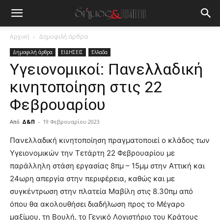
Αρχική
Δημοφιλή άρθρα
Δημοφιλή άρθρα
ΕΙΔΗΣΕΙΣ
Ελλαδα
Υγειονομικοί: Πανελλαδική
κινητοποίηση στις 22
Φεβρουαρίου
Από
Δ&Π
-
19 Φεβρουαρίου 2023
blonde
Πανελλαδική κινητοποίηση πραγματοποιεί ο κλάδος των
lesbians
Υγειονομικών την Τετάρτη 22 Φεβρουαρίου με
very
παράλληλη στάση εργασίας 8πμ – 15μμ στην Αττική και
hot
24ωρη απεργία στην περιφέρεια, καθώς και με
cam
show.
συγκέντρωση στην πλατεία Μαβίλη στις 8.30πμ από
desi
xxx
όπου θα ακολουθήσει διαδήλωση προς το Μέγαρο
brandi
μαξίμου, τη Βουλή, το Γενικό Λογιστήριο του Κράτους