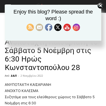
Enjoy this blog? Please spread the
word :)
Αρχική
ΚΑΙΣΑΡΙΑΝΗ
Ανακοινώσεις -θεσμικά
ΚΑΙΣΑΡΙΑΝΗ
Ανακοινώσεις -θεσμικά
Δημοφιλή άρθρα
Κάλεσμα από την
Ανυπόταχτη Καισαριανή το
Σάββατο 5 Νοέμβρη στις
6:30 Ηρώς
Κωνσταντοπούλου 28
Από
Δ&Π
-
2 Νοεμβρίου 2022
blonde
ΑΝΥΠΟΤΑΧΤΗ ΚΑΙΣΑΡΙΑΝΗ
lesbians
ANOIXTO ΚΑΛΕΣΜΑ
very
Συζητάμε για τους ελεύθερους χώρους το Σάββατο 5
hot
Νοέμβρη στις 6:30
cam