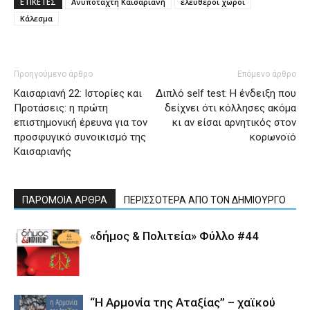
ΕΤΙΚΕΤΕΣ
Ανυπόταχτη Καισαριανή
ελεύθεροι χώροι
Κάλεσμα
Προηγούμενο άρθρο
Επόμενο άρθρο
Καισαριανή 22: Ιστορίες και
Διπλό self test: Η ένδειξη που
Προτάσεις: η πρώτη
δείχνει ότι κόλλησες ακόμα
επιστημονική έρευνα για τον
κι αν είσαι αρνητικός στον
προσφυγικό συνοικισμό της
κορωνοϊό
Καισαριανής
ΠΑΡΟΜΟΙΑ ΑΡΘΡΑ
ΠΕΡΙΣΣΟΤΕΡΑ ΑΠΟ ΤΟΝ ΔΗΜΙΟΥΡΓΟ
«δήμος & Πολιτεία» Φύλλο #44
“Η Αρμονία της Αταξίας” – χαϊκού