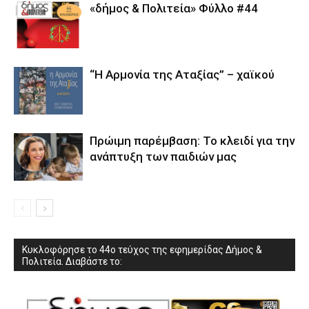
«δήμος & Πολιτεία» Φύλλο #44
“Η Αρμονία της Αταξίας” – χαϊκού
Πρώιμη παρέμβαση: Το κλειδί για την
ανάπτυξη των παιδιών µας
Κυκλοφόρησε το 44ο τεύχος της εφημερίδας Δήμος &
Πολιτεία. Διαβάστε το: