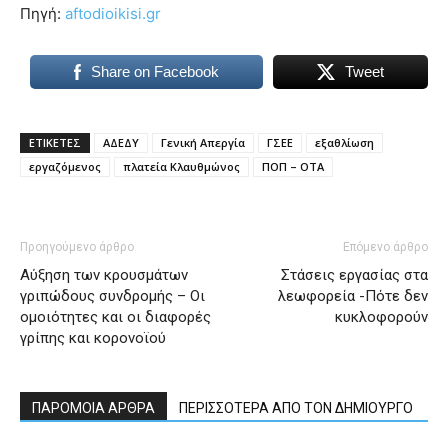
Πηγή:
aftodioikisi.gr
Share on Facebook
Tweet
ΕΤΙΚΕΤΕΣ
ΑΔΕΔΥ
Γενική Απεργία
ΓΣΕΕ
εξαθλίωση
εργαζόμενος
πλατεία Κλαυθμώνος
ΠΟΠ – ΟΤΑ
Προηγούμενο άρθρο
Επόμενο άρθρο
Αύξηση των κρουσμάτων
Στάσεις εργασίας στα
γριπώδους συνδρομής – Οι
λεωφορεία -Πότε δεν
ομοιότητες και οι διαφορές
κυκλοφορούν
γρίπης και κορονοϊού
ΠΑΡΟΜΟΙΑ ΑΡΘΡΑ
ΠΕΡΙΣΣΟΤΕΡΑ ΑΠΟ ΤΟΝ ΔΗΜΙΟΥΡΓΟ