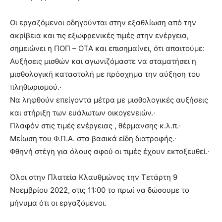
lyons
teaches
Οι εργαζόμενοι οδηγούνται στην εξαθλίωση από την
you
the
ακρίβεια και τις εξωφρενικές τιμές στην ενέργεια,
meaning
σημειώνει η ΠΟΠ – ΟΤΑ και επισημαίνει, ότι απαιτούμε:
of
Αυξήσεις μισθών και αγωνιζόμαστε να σταματήσει η
pain.
μισθολογική καταστολή με πρόσχημα την αύξηση του
pornhun
hd
πληθωρισμού.·
porn
Να ληφθούν επείγοντα μέτρα με μισθολογικές αυξήσεις
και στήριξη των ευάλωτων οικογενειών.·
Πλαφόν στις τιμές ενέργειας , θέρμανσης κ.λ.π.·
Μείωση του Φ.Π.Α. στα βασικά είδη διατροφής.·
Φθηνή στέγη για όλους αφού οι τιμές έχουν εκτοξευθεί.·
Όλοι στην Πλατεία Κλαυθμώνος την Τετάρτη 9
Νοεμβρίου 2022, στις 11:00 το πρωί να δώσουμε το
μήνυμα ότι οι εργαζόμενοι.