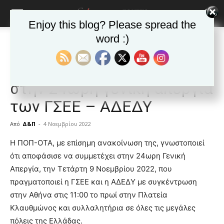
Enjoy this blog? Please spread the
word :)
Αρχική
ΕΙΔΗΣΕΙΣ
Αυτοδιοίκηση
ΕΙΔΗΣΕΙΣ
Αυτοδιοίκηση
Δημοφιλή άρθρα
ΠΟΠ – ΟΤΑ: Συμμετέχει
στην 24ωρη γενική απεργία
των ΓΣΕΕ – ΑΔΕΔΥ
Από
Δ&Π
-
4 Νοεμβρίου 2022
blonde
Η ΠΟΠ-ΟΤΑ, με επίσημη ανακοίνωση της, γνωστοποιεί
lesbians
ότι αποφάσισε να συμμετέχει στην 24ωρη Γενική
very
Απεργία, την Τετάρτη 9 Νοεμβρίου 2022, που
hot
πραγματοποιεί η ΓΣΕΕ και η ΑΔΕΔΥ με συγκέντρωση
cam
show.
στην Αθήνα στις 11:00 το πρωί στην Πλατεία
desi
xxx
Κλαυθμώνος και συλλαλητήρια σε όλες τις μεγάλες
brandi
πόλεις της Ελλάδας.