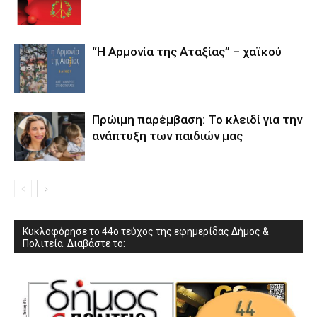
“Η Αρμονία της Αταξίας” – χαϊκού
Πρώιμη παρέμβαση: Το κλειδί για την
ανάπτυξη των παιδιών µας
Κυκλοφόρησε το 44ο τεύχος της εφημερίδας Δήμος &
Πολιτεία. Διαβάστε το: