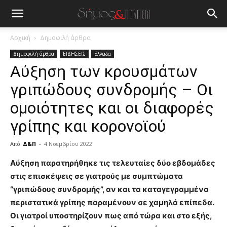
Αρχική
Δημοφιλή άρθρα
Δημοφιλή άρθρα
ΕΙΔΗΣΕΙΣ
Ελλαδα
Αύξηση των κρουσμάτων
γριπώδους συνδρομής – Οι
ομοιότητες και οι διαφορές
γρίπης και κορονοϊού
Από
Δ&Π
-
4 Νοεμβρίου 2022
blonde
Αύξηση παρατηρήθηκε τις τελευταίες δύο εβδομάδες
lesbians
στις επισκέψεις σε γιατρούς με συμπτώματα
very
“γριπώδους συνδρομής”, αν και τα καταγεγραμμένα
hot
περιστατικά γρίπης παραμένουν σε χαμηλά επίπεδα.
cam
show.
Οι γιατροί υποστηρίζουν πως από τώρα και στο εξής,
desi
xxx