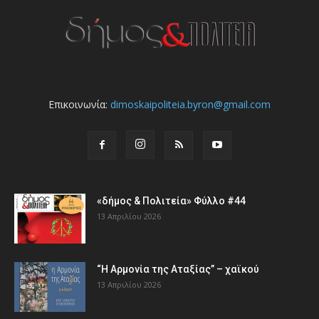
Επικοινωνία:
dimoskaipoliteia.byron@gmail.com
«δήμος & Πολιτεία» Φύλλο #44
13 Απριλίου 2026
“Η Αρμονία της Αταξίας” – χαϊκού
13 Απριλίου 2026