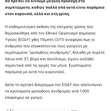
θα πρέπει να δίνουμε μεγάλη προσοχή στα
brandi
συμπτώματα, καθώς πολλά από αυτά είναι παρόμοια
lyons
στον κορονοϊό, αλλά και στη γρίπη.
teaches
you
the
H επιδημιολογική έκθεση της εποχικής γρίπης που
meaning
δημοσιεύθηκε από τον Εθνικό Οργανισμό Δημόσιας
of
Υγείας (ΕΟΔΥ) χθες Πέμπτη (3/11) αναφέρει πως οι
pain.
άνθρωποι που επισκέπτονται τους γιατρούς με
pornhun
hd
συμπτώματα “γριπώδους συνδρομής”, δηλαδή με πυρετό
porn
πάνω από 37, βήχα και πονόλαιμο, έχουν αυξηθεί
σημαντικά από τις αρχές του μήνα. Συμπτώματα
παρόμοια με αυτά του κορονοϊού.
Δείτε το σχετικό διάγραμμα του ΕΟΔΥ που αποτυπώνει
τα κρούσματα γριπώδους συνδρομής ανά 1.000
επισκέψεις σε γιατρό.