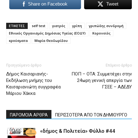
Share on Facebook
Tweet
ΕΤΙΚΕΤΕΣ
self test
γιατρός
γρίπη
γριπώδης συνδρομή
Εθνικός Οργανισμός Δημόσιας Υγείας (ΕΟΔΥ)
Κορονοϊός
κρούσματα
Μαρία Θεοδωρίδου
Προηγούμενο άρθρο
Επόμενο άρθρο
Δήμος Καισαριανής-
ΠΟΠ – ΟΤΑ: Συμμετέχει στην
Εκδήλωση μνήμης του
24ωρη γενική απεργία των
Καισαριανιώτη συγγραφέα
ΓΣΕΕ – ΑΔΕΔΥ
Μάριου Χάκκα
ΠΑΡΟΜΟΙΑ ΑΡΘΡΑ
ΠΕΡΙΣΣΟΤΕΡΑ ΑΠΟ ΤΟΝ ΔΗΜΙΟΥΡΓΟ
«δήμος & Πολιτεία» Φύλλο #44