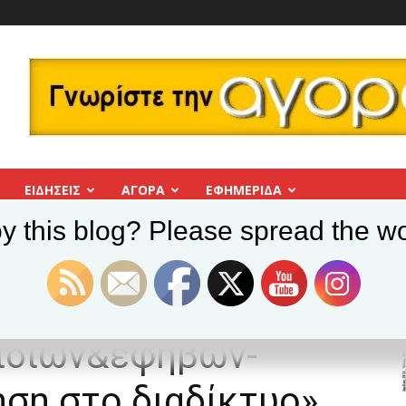
ΕΙΔΗΣΕΙΣ
ΑΓΟΡΑ
ΕΦΗΜΕΡΊΔΑ
y this blog? Please spread the wo
Δήμος Βύρωνα: «Πρόληψη κακοποίησης παιδιών&εφήβων-Ασφαλής πλοήγη
 «Πρόληψη
ιδιών&εφήβων-
ση στο διαδίκτυο»