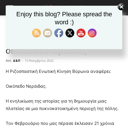
Enjoy this blog? Please spread the
word :)
Αρχική
ΒΥΡΩΝΑΣ
Ανακοινώσεις - Δελτία τύπου
ΒΥΡΩΝΑΣ
Ανακοινώσεις - Δελτία τύπου
Δημοφιλή άρθρα
Η Ρ.Ε.Κ Βύρωνα για το
οικόπεδο Νεράιδας
Από
Δ&Π
-
15 Νοεμβρίου 2022
blonde
Η Ριζοσπαστική Ενωτική Κίνηση Βύρωνα αναφέρει:
lesbians
very
Οικόπεδο Νεράιδας.
hot
cam
show.
Η ενηλικίωση της ιστορίας για τη δημιουργία μιας
desi
xxx
πλατείας σε μια πυκνοκατοικημένη περιοχή της πόλης.
brandi
lyons
Τον Φεβρουάριο που μας πέρασε έκλεισαν 21 χρόνια
teaches