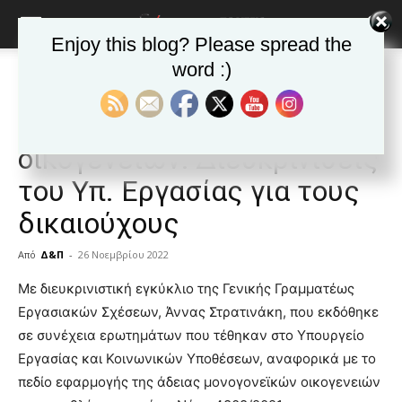
Enjoy this blog? Please spread the
word :)
Αρχική
Δημοφιλή άρθρα
Δημοφιλή άρθρα
ΕΙΔΗΣΕΙΣ
Ελλαδα
Άδεια μονογονεϊκών
οικογενειών: Διευκρινίσεις
του Υπ. Εργασίας για τους
δικαιούχους
Από
Δ&Π
-
26 Νοεμβρίου 2022
blonde
Με διευκρινιστική εγκύκλιο της Γενικής Γραμματέως
lesbians
Εργασιακών Σχέσεων, Άννας Στρατινάκη, που εκδόθηκε
very
σε συνέχεια ερωτημάτων που τέθηκαν στο Υπουργείο
hot
Εργασίας και Κοινωνικών Υποθέσεων, αναφορικά με το
cam
show.
πεδίο εφαρμογής της άδειας μονογονεϊκών οικογενειών
desi
xxx