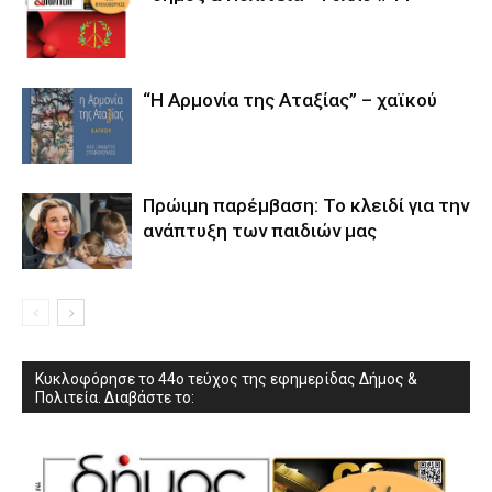
“Η Αρμονία της Αταξίας” – χαϊκού
Πρώιμη παρέμβαση: Το κλειδί για την
ανάπτυξη των παιδιών µας
Κυκλοφόρησε το 44ο τεύχος της εφημερίδας Δήμος &
Πολιτεία. Διαβάστε το: