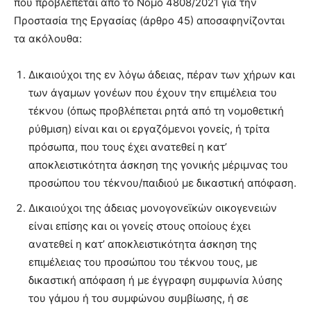
που προβλέπεται από το Νόμο 4808/2021 για την
brandi
Προστασία της Εργασίας (άρθρο 45) αποσαφηνίζονται
lyons
τα ακόλουθα:
teaches
you
the
Δικαιούχοι της εν λόγω άδειας, πέραν των χήρων και
meaning
των άγαμων γονέων που έχουν την επιμέλεια του
of
τέκνου (όπως προβλέπεται ρητά από τη νομοθετική
pain.
ρύθμιση) είναι και οι εργαζόμενοι γονείς, ή τρίτα
pornhun
hd
πρόσωπα, που τους έχει ανατεθεί η κατ’
porn
αποκλειστικότητα άσκηση της γονικής μέριμνας του
προσώπου του τέκνου/παιδιού με δικαστική απόφαση.
Δικαιούχοι της άδειας μονογονεϊκών οικογενειών
είναι επίσης και οι γονείς στους οποίους έχει
ανατεθεί η κατ’ αποκλειστικότητα άσκηση της
επιμέλειας του προσώπου του τέκνου τους, με
δικαστική απόφαση ή με έγγραφη συμφωνία λύσης
του γάμου ή του συμφώνου συμβίωσης, ή σε