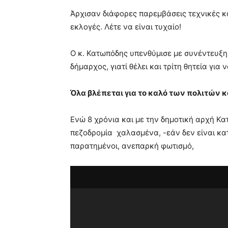
blonde
Άρχισαν διάφορες παρεμβάσεις τεχνικές κα
lesbians
εκλογές. Λέτε να είναι τυχαίο!
very
hot
cam
Ο κ. Κατωπόδης υπενθύμισε με συνέντευξη 
show.
desi
δήμαρχος, γιατί θέλει και τρίτη θητεία για
xxx
brandi
Όλα βλέπεται για το καλό των πολιτών κ
lyons
teaches
you
Ενώ 8 χρόνια και με την δημοτική αρχή Κ
the
πεζοδρομία χαλασμένα, -εάν δεν είναι κα
meaning
παρατημένοι, ανεπαρκή φωτισμό,
of
pain.
pornhun
hd
porn