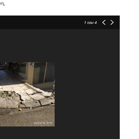
νη,
1
του 4