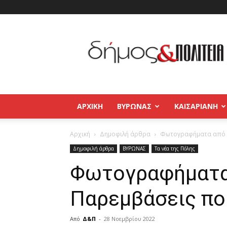
Δήμος
και
Πολιτεία
Βύρωνας
–
Καισαριανή
–
ΑΡΧΙΚΉ
ΒΥΡΩΝΑΣ
ΚΑΙΣΑΡΙΑΝΗ
Παγκράτι
Αρχική
Δημοφιλή άρθρα
Φωτογραφήματα από τ
Δημοφιλή άρθρα
ΒΥΡΩΝΑΣ
Τα νέα της Πόλης
Φωτογραφήματα 
Παρεμβάσεις πο
Από
Δ&Π
-
28 Νοεμβρίου 2022