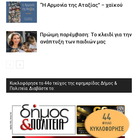
“Η Αρμονία της Αταξίας” – χαϊκού
Πρώιμη παρέμβαση: Το κλειδί για την
ανάπτυξη των παιδιών µας
Κυκλοφόρησε το 44ο τεύχος της εφημερίδας Δήμος &
Πολιτεία. Διαβάστε το: