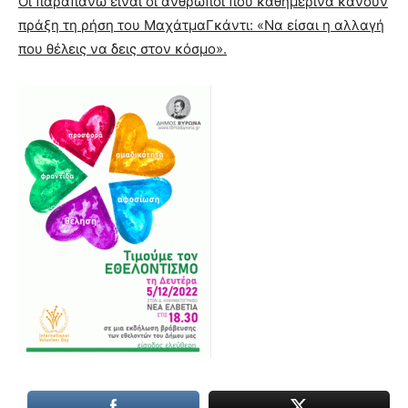
Οι παραπάνω είναι οι άνθρωποι που καθημερινά κάνουν
πράξη τη ρήση του ΜαχάτμαΓκάντι: «Να είσαι η αλλαγή
που θέλεις να δεις στον κόσμο».