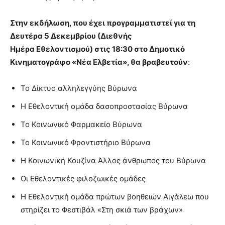
lyons
teaches
Στην εκδήλωση, που έχει προγραμματιστεί για τη
you
the
Δευτέρα 5 Δεκεμβρίου (Διεθνής
meaning
Ημέρα Εθελοντισμού) στις 18:30 στο Δημοτικό
of
Κινηματογράφο «Νέα Ελβετία», θα βραβευτούν
:
pain.
pornhun
hd
Το Δίκτυο αλληλεγγύης Βύρωνα
porn
Η Εθελοντική ομάδα δασοπροστασίας Βύρωνα
Το Κοινωνικό Φαρμακείο Βύρωνα
Το Κοινωνικό Φροντιστήριο Βύρωνα
Η Κοινωνική Κουζίνα Άλλος άνθρωπος του Βύρωνα
Οι Εθελοντικές φιλοζωικές ομάδες
Η Εθελοντική ομάδα πρώτων βοηθειών Αιγάλεω που
στηρίζει το Φεστιβάλ «Στη σκιά των βράχων»