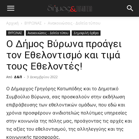
Αρχική
ΒΥΡΩΝΑΣ
Ανακοινώσεις - Δελτία τύπου
ΒΥΡΩΝΑΣ
Ανακοινώσεις - Δελτία τύπου
Δημοφιλή άρθρα
Ο Δήμος Βύρωνα προάγει
τον Εθελοντισμό και τιμά
τους Εθελοντές!
Από
Δ&Π
-
3 Δεκεμβρίου 2022
blonde
Ο Δήμαρχος Γρηγόρης Κατωπόδης και το Δημοτικό
lesbians
Συμβούλιο Βύρωνα, σας προσκαλούν στην εκδήλωση
very
επιβράβευσης των εθελοντικών ομάδων, που εδώ και
hot
χρόνια προσφέρουν ανιδιοτελώς πολύτιμες υπηρεσίες
cam
show.
στην κοινωνία της πόλης μας, προάγοντας τις αρχές και
desi
xxx
τις αξίες του εθελοντισμού, της αλληλεγγύης και της
brandi
κοινωνικής προσφοράς.