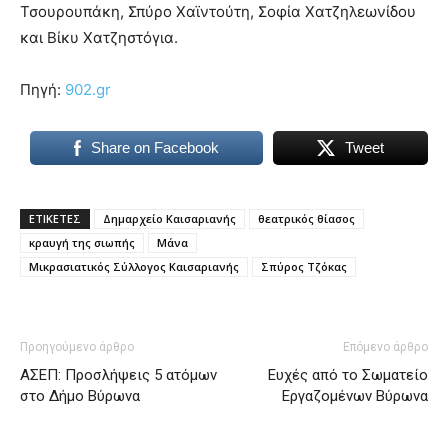
Τσουρουπάκη, Σπύρο Χαϊντούτη, Σοφία Χατζηλεωνίδου
και Βίκυ Χατζηστόγια.
Πηγή:
902.gr
Share on Facebook
Tweet
ΕΤΙΚΕΤΕΣ
Δημαρχείο Καισαριανής
θεατρικός θίασος
κραυγή της σιωπής
Μάνα
Μικρασιατικός Σύλλογος Καισαριανής
Σπύρος Τζόκας
Προηγούμενο άρθρο
Επόμενο άρθρο
ΑΣΕΠ: Προσλήψεις 5 ατόμων
Ευχές από το Σωματείο
στο Δήμο Βύρωνα
Εργαζομένων Βύρωνα