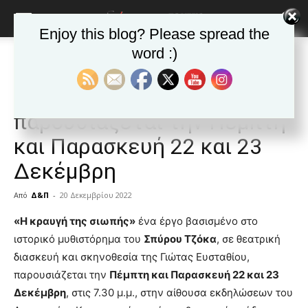
Enjoy this blog? Please spread the
word :)
Αρχική
Δημοφιλή άρθρα
Δημοφιλή άρθρα
ΚΑΙΣΑΡΙΑΝΗ
Νέα της Καισαριανής
«Η κραυγή της σιωπής»
παρουσιάζεται την Πέμπτη
και Παρασκευή 22 και 23
Δεκέμβρη
Από
Δ&Π
-
20 Δεκεμβρίου 2022
blonde
«Η κραυγή της σιωπής»
ένα έργο βασισμένο στο
lesbians
ιστορικό μυθιστόρημα του
Σπύρου Τζόκα
, σε θεατρική
very
διασκευή και σκηνοθεσία της Γιώτας Ευσταθίου,
hot
παρουσιάζεται την
Πέμπτη και Παρασκευή 22 και 23
cam
show.
Δεκέμβρη
desi
, στις 7.30 μ.μ., στην αίθουσα εκδηλώσεων του
xxx