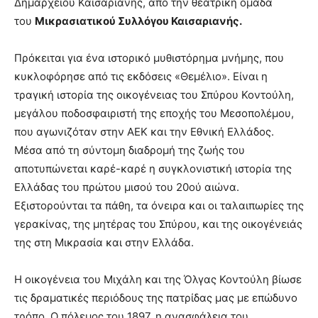
Δημαρχείου Καισαριανής, από την θεατρική ομάδα
brandi
του
Μικρασιατικού Συλλόγου Καισαριανής.
lyons
teaches
Πρόκειται για ένα ιστορικό μυθιστόρημα μνήμης, που
you
the
κυκλοφόρησε από τις εκδόσεις «Θεμέλιο». Είναι η
meaning
τραγική ιστορία της οικογένειας του Σπύρου Κοντούλη,
of
μεγάλου ποδοσφαιριστή της εποχής του Μεσοπολέμου,
pain.
που αγωνιζόταν στην ΑΕΚ και την Εθνική Ελλάδος.
pornhun
hd
Μέσα από τη σύντομη διαδρομή της ζωής του
porn
αποτυπώνεται καρέ-καρέ η συγκλονιστική ιστορία της
Ελλάδας του πρώτου μισού του 20ού αιώνα.
Εξιστορούνται τα πάθη, τα όνειρα και οι ταλαιπωρίες της
γερακίνας, της μητέρας του Σπύρου, και της οικογένειάς
της στη Μικρασία και στην Ελλάδα.
Η οικογένεια του Μιχάλη και της Όλγας Κοντούλη βίωσε
τις δραματικές περιόδους της πατρίδας μας με επώδυνο
τρόπο. Ο πόλεμος του 1897, η ανασφάλεια του