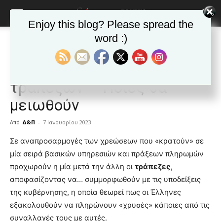
Enjoy this blog? Please spread the
word :)
Αρχική
Δημοφιλή άρθρα
Δημοφιλή άρθρα
ΕΙΔΗΣΕΙΣ
Ελλαδα
Καταργούνται χρεώσεις
τραπεζών – Ποιες θα
μειωθούν
Από
Δ&Π
-
7 Ιανουαρίου 2023
blonde
Σε αναπροσαρμογές των χρεώσεων που «κρατούν» σε
lesbians
μία σειρά βασικών υπηρεσιών και πράξεων πληρωμών
very
προχωρούν η μία μετά την άλλη οι
τράπεζες
,
hot
αποφασίζοντας να… συμμορφωθούν με τις υποδείξεις
cam
show.
της κυβέρνησης, η οποία θεωρεί πως οι Έλληνες
desi
xxx
εξακολουθούν να πληρώνουν «χρυσές» κάποιες από τις
brandi
συναλλαγές τους με αυτές.