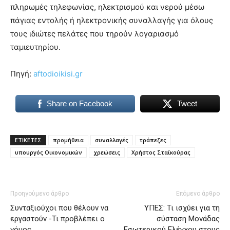
πληρωμές τηλεφωνίας, ηλεκτρισμού και νερού μέσω
πάγιας εντολής ή ηλεκτρονικής συναλλαγής για όλους
τους ιδιώτες πελάτες που τηρούν λογαριασμό
ταμιευτηρίου.
Πηγή:
aftodioikisi.gr
Share on Facebook
Tweet
ΕΤΙΚΕΤΕΣ
προμήθεια
συναλλαγές
τράπεζες
υπουργός Οικονομικών
χρεώσεις
Χρήστος Σταϊκούρας
Προηγούμενο άρθρο
Επόμενο άρθρο
Συνταξιούχοι που θέλουν να
ΥΠΕΣ: Τι ισχύει για τη
εργαστούν -Τι προβλέπει ο
σύσταση Μονάδας
νόμος
Εσωτερικού Ελέγχου στους