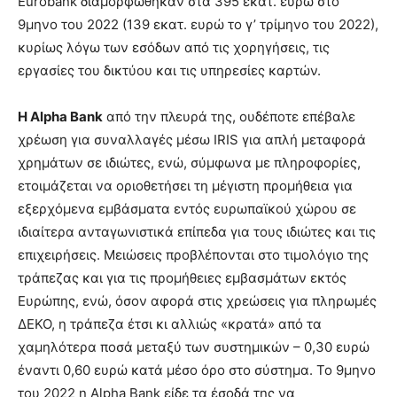
Eurobank διαμορφώθηκαν στα 395 εκατ. ευρώ στο
9μηνο του 2022 (139 εκατ. ευρώ το γ’ τρίμηνο του 2022),
κυρίως λόγω των εσόδων από τις χορηγήσεις, τις
εργασίες του δικτύου και τις υπηρεσίες καρτών.
Η Alpha Bank
από την πλευρά της, ουδέποτε επέβαλε
χρέωση για συναλλαγές μέσω IRIS για απλή μεταφορά
χρημάτων σε ιδιώτες, ενώ, σύμφωνα με πληροφορίες,
ετοιμάζεται να οριοθετήσει τη μέγιστη προμήθεια για
εξερχόμενα εμβάσματα εντός ευρωπαϊκού χώρου σε
ιδιαίτερα ανταγωνιστικά επίπεδα για τους ιδιώτες και τις
επιχειρήσεις. Μειώσεις προβλέπονται στο τιμολόγιο της
τράπεζας και για τις προμήθειες εμβασμάτων εκτός
Ευρώπης, ενώ, όσον αφορά στις χρεώσεις για πληρωμές
ΔΕΚΟ, η τράπεζα έτσι κι αλλιώς «κρατά» από τα
χαμηλότερα ποσά μεταξύ των συστημικών – 0,30 ευρώ
έναντι 0,60 ευρώ κατά μέσο όρο στο σύστημα. Το 9μηνο
του 2022 η Alpha Bank είδε τα έσοδά της να