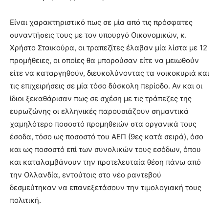
lyons
teaches
Είναι χαρακτηριστικό πως σε μία από τις πρόσφατες
you
the
συναντήσεις τους με τον υπουργό Οικονομικών, κ.
meaning
Χρήστο Σταικούρα, οι τραπεζίτες έλαβαν μία λίστα με 12
of
προμήθειες, οι οποίες θα μπορούσαν είτε να μειωθούν
pain.
είτε να καταργηθούν, διευκολύνοντας τα νοικοκυριά και
pornhun
hd
τις επιχειρήσεις σε μία τόσο δύσκολη περίοδο. Αν και οι
porn
ίδιοι ξεκαθάρισαν πως σε σχέση με τις τράπεζες της
ευρωζώνης οι ελληνικές παρουσιάζουν σημαντικά
χαμηλότερο ποσοστό προμηθειών στα οργανικά τους
έσοδα, τόσο ως ποσοστό του ΑΕΠ (9ες κατά σειρά), όσο
και ως ποσοστό επί των συνολικών τους εσόδων, όπου
και καταλαμβάνουν την προτελευταία θέση πάνω από
την Ολλανδία, εντούτοις στο νέο ραντεβού
δεσμεύτηκαν να επανεξετάσουν την τιμολογιακή τους
πολιτική.