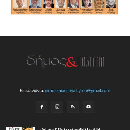
Επικοινωνία:
dimoskaipoliteia.byron@gmail.com
«δήμος & Πολιτεία» Φύλλο #44