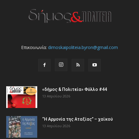
Επικοινωνία:
dimoskaipoliteia.byron@gmail.com
«δήμος & Πολιτεία» Φύλλο #44
13 Απριλίου 2026
“Η Αρμονία της Αταξίας” – χαϊκού
13 Απριλίου 2026