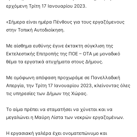
lyons
ερχόμενη Τρίτη 17 Ιανουαρίου 2023.
teaches
you
the
«Σήμερα είναι ημέρα Πένθους για τους εργαζόμενους
meaning
στην Τοπική Αυτοδιοίκηση.
of
pain.
Με αίσθημα ευθύνης έγινε έκτακτη σύγκλιση της
pornhun
hd
Εκτελεστικής Επιτροπής της ΠΟΕ – ΟΤΑ με μοναδικό
porn
θέμα τα εργατικά ατυχήματα στους Δήμους.
Με ομόφωνη απόφαση προχωράμε σε Πανελλαδική
Απεργία, την Τρίτη 17 Ιανουαρίου 2023, κλείνοντας όλες
τις υπηρεσίες των Δήμων της Χώρας.
Το αίμα πρέπει να σταματήσει να χύνεται και να
μεγαλώνει η Μαύρη Λίστα των νεκρών εργαζομένων.
Η εργασιακή γαλέρα έχει ονοματεπώνυμο και