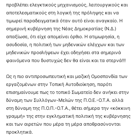
προβλέπει ελεγκτικούς μηχανισμούς, λειτουργικούς και
αποτελεσματικούς στη λογική της πρόληψης και να
τιμωρεί παραδειγματικά όταν αυτό είναι αναγκαίο. Η
σημερινή κυβέρνηση της Νέας Δημοκρατίας (Ν.Δ.)
απαξίωσε, ότι είχε απομείνει όρθιο. Η ατιμωρησία, η
ασυδοσία, η πολιτική των μηδενικών ελέγχων και των
μηδενικών προσλήψεων έχει οδηγήσει στα σημερινά
φαινόμενα που δυστυχώς δεν θα είναι και τα στερνά!!!
Ως η πιο αντιπροσωπευτική και μαζική Ομοσπονδία των
εργαζομένων στην Τοπική Αυτοδιοίκηση, παρότι
επισημαίνουμε πως το τοπικό Σωματείο δεν ανήκει στην
δύναμη των Συλλόγων-Μελών της Π.Ο.Ε.-Ο.Τ.Α. αλλά
στη δύναμη της Π.Ο.Π.-Ο.Τ.Α., θέτει σήμερα την «κόκκινη
γραμμή» της στην εγκληματική πολιτική της κυβέρνησης
και των αιρετών που μέρα τη μέρα αποθρασύνονται
προκλητικά.