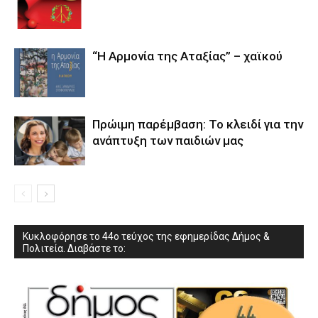
“Η Αρμονία της Αταξίας” – χαϊκού
Πρώιμη παρέμβαση: Το κλειδί για την
ανάπτυξη των παιδιών µας
Κυκλοφόρησε το 44ο τεύχος της εφημερίδας Δήμος &
Πολιτεία. Διαβάστε το: