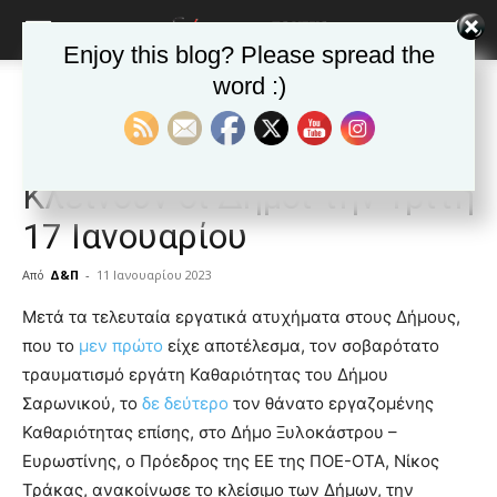
Enjoy this blog? Please spread the
word :)
Αρχική
ΕΙΔΗΣΕΙΣ
Αυτοδιοίκηση
ΕΙΔΗΣΕΙΣ
Αυτοδιοίκηση
Δημοφιλή άρθρα
Ελλαδα
Εργατικά ατυχήματα:
Κλείνουν οι Δήμοι την Τρίτη
17 Ιανουαρίου
Από
Δ&Π
-
11 Ιανουαρίου 2023
blonde
Μετά τα τελευταία εργατικά ατυχήματα στους Δήμους,
lesbians
που το
μεν πρώτο
είχε αποτέλεσμα, τον σοβαρότατο
very
τραυματισμό εργάτη Καθαριότητας του Δήμου
hot
Σαρωνικού, το
δε δεύτερο
τον θάνατο εργαζομένης
cam
show.
Καθαριότητας επίσης, στο Δήμο Ξυλοκάστρου –
desi
xxx
Ευρωστίνης, ο Πρόεδρος της ΕΕ της ΠΟΕ-ΟΤΑ, Νίκος
brandi
Τράκας, ανακοίνωσε το κλείσιμο των Δήμων, την