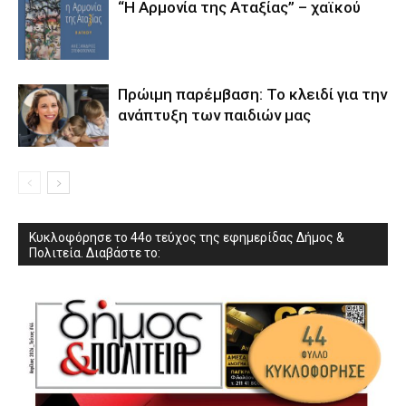
“Η Αρμονία της Αταξίας” – χαϊκού
Πρώιμη παρέμβαση: Το κλειδί για την
ανάπτυξη των παιδιών µας
Κυκλοφόρησε το 44ο τεύχος της εφημερίδας Δήμος &
Πολιτεία. Διαβάστε το: