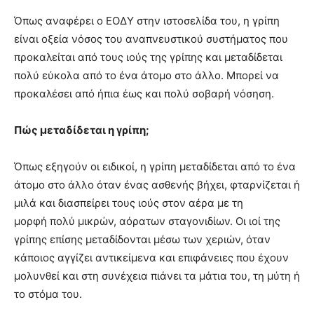
brandi
Όπως αναφέρει ο ΕΟΔΥ στην ιστοσελίδα του, η γρίπη
lyons
είναι οξεία νόσος του αναπνευστικού συστήματος που
teaches
προκαλείται από τους ιούς της γρίπης και μεταδίδεται
you
the
πολύ εύκολα από το ένα άτομο στο άλλο. Μπορεί να
meaning
προκαλέσει από ήπια έως και πολύ σοβαρή νόσηση.
of
pain.
Πώς μεταδίδεται η γρίπη;
pornhun
hd
porn
Όπως εξηγούν οι ειδικοί, η γρίπη μεταδίδεται από το ένα
άτομο στο άλλο όταν ένας ασθενής βήχει, φταρνίζεται ή
μιλά και διασπείρει τους ιούς στον αέρα με τη
μορφή πολύ μικρών, αόρατων σταγονιδίων. Οι ιοί της
γρίπης επίσης μεταδίδονται μέσω των χεριών, όταν
κάποιος αγγίζει αντικείμενα και επιφάνειες που έχουν
μολυνθεί και στη συνέχεια πιάνει τα μάτια του, τη μύτη ή
το στόμα του.