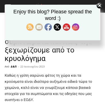
Enjoy this blog? Please spread the
word :)
Αρχική
Δημοφιλή άρθρα
Δημοφιλή άρθρα
ΕΙΔΗΣΕΙΣ
Ελλαδα
Γρίπη: Ποια είναι τα
συμπτώματα και πώς την
ξεχωρίζουμε από το
κρυολόγημα
Από
Δ&Π
-
22 Ιανουαρίου 2023
blonde
Καθώς η γρίπη σαρώνει φέτος τη χώρα και τα
lesbians
κρούσματα είναι ιδιαίτερα αυξημένα ειδικά τώρα το
very
χειμώνα, καλό είναι να γνωρίζουμε κάποια βασικά
hot
στοιχεία για τα συμπτώματα και τις οδηγίες που μας
cam
show.
συστήνει ο ΕΟΔΥ.
desi
xxx