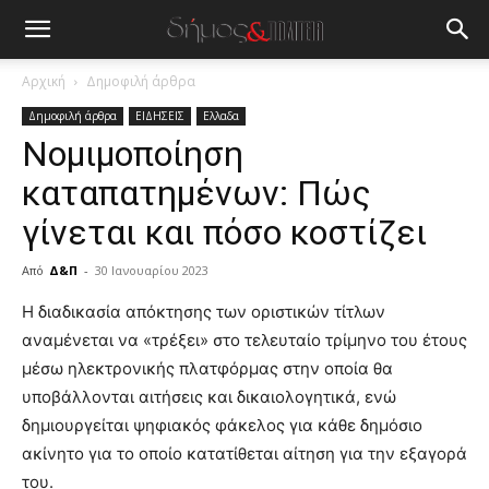
Αρχική
Δημοφιλή άρθρα
Δημοφιλή άρθρα
ΕΙΔΗΣΕΙΣ
Ελλαδα
Νομιμοποίηση
καταπατημένων: Πώς
γίνεται και πόσο κοστίζει
Από
Δ&Π
-
30 Ιανουαρίου 2023
blonde
Η διαδικασία απόκτησης των οριστικών τίτλων
lesbians
αναμένεται να «τρέξει» στο τελευταίο τρίμηνο του έτους
very
μέσω ηλεκτρονικής πλατφόρμας στην οποία θα
hot
υποβάλλονται αιτήσεις και δικαιολογητικά, ενώ
cam
show.
δημιουργείται ψηφιακός φάκελος για κάθε δημόσιο
desi
xxx
ακίνητο για το οποίο κατατίθεται αίτηση για την εξαγορά
brandi
του.