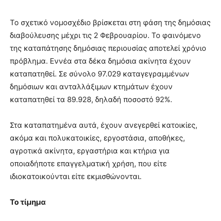
lyons
teaches
Το σχετικό νομοσχέδιο βρίσκεται στη φάση της δημόσιας
you
the
διαβούλευσης μέχρι τις 2 Φεβρουαρίου. Το φαινόμενο
meaning
της καταπάτησης δημόσιας περιουσίας αποτελεί χρόνιο
of
πρόβλημα. Εννέα στα δέκα δημόσια ακίνητα έχουν
pain.
καταπατηθεί. Σε σύνολο 97.029 καταγεγραμμένων
pornhun
hd
δημόσιων και ανταλλάξιμων κτημάτων έχουν
porn
καταπατηθεί τα 89.928, δηλαδή ποσοστό 92%.
Στα καταπατημένα αυτά, έχουν ανεγερθεί κατοικίες,
ακόμα και πολυκατοικίες, εργοστάσια, αποθήκες,
αγροτικά ακίνητα, εργαστήρια και κτήρια για
οποιαδήποτε επαγγελματική χρήση, που είτε
ιδιοκατοικούνται είτε εκμισθώνονται.
Το τίμημα