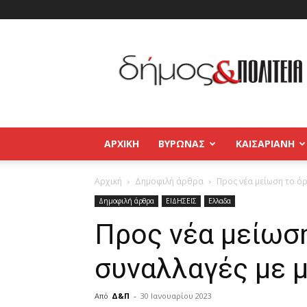
Δήμος
και
Πολιτεία
Βύρωνας
–
Καισαριανή
–
ΑΡΧΙΚΉ
ΒΥΡΩΝΑΣ
ΚΑΙΣΑΡΙΑΝΗ
Παγκράτι
Αρχική
Δημοφιλή άρθρα
Προς νέα μείωση το όρ
Δημοφιλή άρθρα
ΕΙΔΗΣΕΙΣ
Ελλαδα
Προς νέα μείωση
συναλλαγές με 
Από
Δ&Π
-
30 Ιανουαρίου 2023