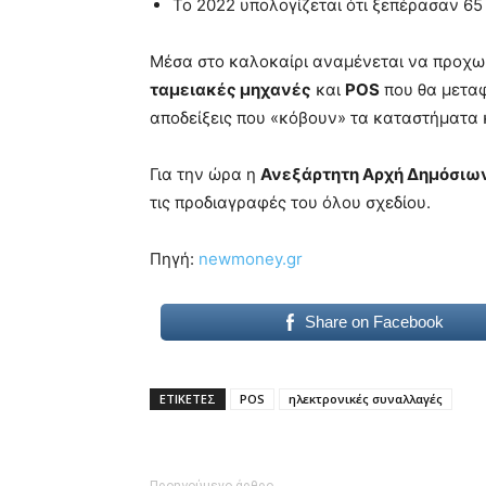
Το 2022 υπολογίζεται ότι ξεπέρασαν 65 
Μέσα στο καλοκαίρι αναμένεται να προχωρ
ταμειακές μηχανές
και
POS
που θα μεταφ
αποδείξεις που «κόβουν» τα καταστήματα κα
Για την ώρα η
Ανεξάρτητη Αρχή Δημόσιω
τις προδιαγραφές του όλου σχεδίου.
Πηγή:
newmoney.gr
Share on Facebook
ΕΤΙΚΕΤΕΣ
POS
ηλεκτρονικές συναλλαγές
Προηγούμενο άρθρο