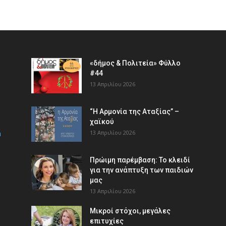
«δήμος & Πολιτεία» Φύλλο
#44
13 Απριλίου 2026
“Η Αρμονία της Αταξίας” –
χαϊκού
m
13 Απριλίου 2026
Πρώιμη παρέμβαση: Το κλειδί
για την ανάπτυξη των παιδιών
µας
13 Απριλίου 2026
Μικροί στόχοι, μεγάλες
επιτυχίες