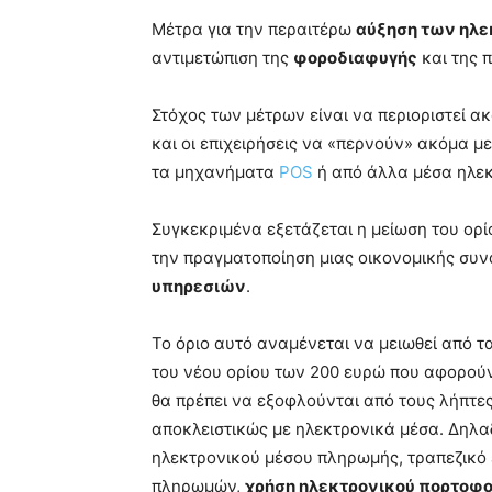
blonde
Μέτρα για την περαιτέρω
αύξηση των ηλ
lesbians
αντιμετώπιση της
φοροδιαφυγής
και της 
very
hot
cam
Στόχος των μέτρων είναι να περιοριστεί 
show.
desi
και οι επιχειρήσεις να «περνούν» ακόμα μ
xxx
τα μηχανήματα
POS
ή από άλλα μέσα ηλε
brandi
lyons
Συγκεκριμένα εξετάζεται η μείωση του ορίο
teaches
you
την πραγματοποίηση μιας οικονομικής συ
the
υπηρεσιών
.
meaning
of
Το όριο αυτό αναμένεται να μειωθεί από τ
pain.
pornhun
του νέου ορίου των 200 ευρώ που αφορούν
hd
θα πρέπει να εξοφλούνται από τους λήπτε
porn
αποκλειστικώς με ηλεκτρονικά μέσα. Δηλ
ηλεκτρονικού μέσου πληρωμής, τραπεζικ
πληρωμών,
χρήση ηλεκτρονικού πορτοφο