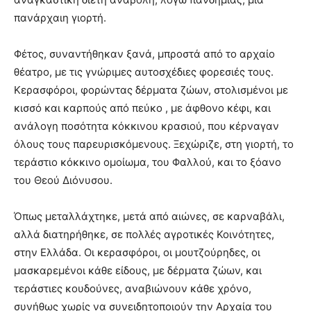
meaning
πανάρχαιη γιορτή.
of
pain.
Φέτος, συναντήθηκαν ξανά, μπροστά από το αρχαίο
pornhun
hd
θέατρο, με τις γνώριμες αυτοσχέδιες φορεσιές τους.
porn
Κερασφόροι, φορώντας δέρματα ζώων, στολισμένοι με
κισσό και καρπούς από πεύκο , με άφθονο κέφι, και
ανάλογη ποσότητα κόκκινου κρασιού, που κέρναγαν
όλους τους παρευρισκόμενους. Ξεχώριζε, στη γιορτή, το
τεράστιο κόκκινο ομοίωμα, του Φαλλού, και το ξόανο
του Θεού Διόνυσου.
Όπως μεταλλάχτηκε, μετά από αιώνες, σε καρναβάλι,
αλλά διατηρήθηκε, σε πολλές αγροτικές Κοινότητες,
στην Ελλάδα. Οι κερασφόροι, οι μουτζούρηδες, οι
μασκαρεμένοι κάθε είδους, με δέρματα ζώων, και
τεράστιες κουδούνες, αναβιώνουν κάθε χρόνο,
συνήθως χωρίς να συνειδητοποιούν την Αρχαία του