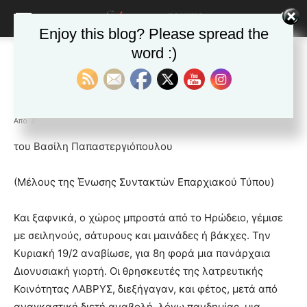
Enjoy this blog? Please spread the
word :)
Αρχική
Δημοφιλή άρθρα
Δημοφιλή άρθρα
ΕΙΔΗΣΕΙΣ
Ελλαδα
Φαλληφόρια και φέτος.
Από
Δ&Π
-
20 Φεβρουαρίου 2023
blonde
του Βασίλη Παπαστεργιόπουλου
lesbians
very
(Μέλους της Ένωσης Συντακτών Επαρχιακού Τύπου)
hot
cam
show.
Και ξαφνικά, ο χώρος μπροστά από το Ηρώδειο, γέμισε
desi
xxx
με σειληνούς, σάτυρους και μαινάδες ή βάκχες. Την
brandi
Κυριακή 19/2 αναβίωσε, για 8η φορά μια πανάρχαια
lyons
Διονυσιακή γιορτή. Οι θρησκευτές της λατρευτικής
teaches
Κοινότητας ΛΑΒΡΥΣ, διεξήγαγαν, και φέτος, μετά από
you
the
αναγκαστική διετή αναβολή, λόγω πανδημίας, μια