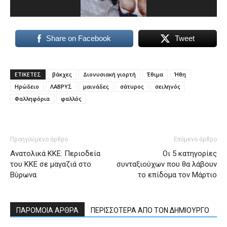
Share on Facebook
Tweet
ΕΤΙΚΕΤΕΣ
βάκχες
Διονυσιακή γιορτή
Έθιμα
Ήθη
Ηρώδειο
ΛΑΒΡΥΣ
μαινάδες
σάτυρος
σειληνός
Φαλληφόρια
φαλλός
Προηγούμενο άρθρο
Επόμενο άρθρο
Ανατολικά ΚΚΕ: Περιοδεία
Οι 5 κατηγορίες
του ΚΚΕ σε μαγαζιά στο
συνταξιούχων που θα λάβουν
Βύρωνα
το επίδομα τον Μάρτιο
ΠΑΡΟΜΟΙΑ ΑΡΘΡΑ
ΠΕΡΙΣΣΟΤΕΡΑ ΑΠΟ ΤΟΝ ΔΗΜΙΟΥΡΓΟ