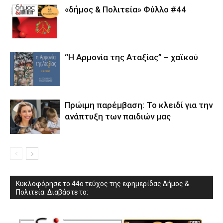
«δήμος & Πολιτεία» Φύλλο #44
“Η Αρμονία της Αταξίας” – χαϊκού
Πρώιμη παρέμβαση: Το κλειδί για την
ανάπτυξη των παιδιών µας
Κυκλοφόρησε το 44ο τεύχος της εφημερίδας Δήμος &
Πολιτεία. Διαβάστε το: