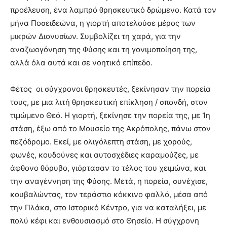
προέλευση, ένα λαμπρό θρησκευτικό δρώμενο. Κατά τον
μήνα Ποσειδεώνα, η γιορτή αποτελούσε μέρος των
μικρών Διονυσίων. Συμβολίζει τη χαρά, για την
αναζωογόνηση της Φύσης και τη γονιμοποίηση της,
αλλά όλα αυτά και σε νοητικό επίπεδο.
Φέτος οι σύγχρονοι θρησκευτές, ξεκίνησαν την πορεία
τους, με μια λιτή θρησκευτική επίκληση / σπονδή, στον
τιμώμενο Θεό. Η γιορτή, ξεκίνησε την πορεία της, με 1η
στάση, έξω από το Μουσείο της Ακρόπολης, πάνω στον
πεζόδρομο. Εκεί, με ολιγόλεπτη στάση, με χορούς,
φωνές, κουδούνες και αυτοσχέδιες καραμούζες, με
άφθονο θόρυβο, γιόρτασαν το τέλος του χειμώνα, και
την αναγέννηση της Φύσης. Μετά, η πορεία, συνέχισε,
κουβαλώντας, τον τεράστιο κόκκινο φαλλό, μέσα από
την Πλάκα, στο Ιστορικό Κέντρο, για να καταλήξει, με
πολύ κέφι και ενθουσιασμό στο Θησείο. Η σύγχρονη