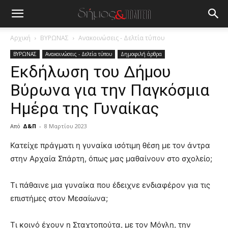
Αρχική
ΒΥΡΩΝΑΣ
Ανακοινώσεις - Δελτία τύπου
ΒΥΡΩΝΑΣ
Ανακοινώσεις - Δελτία τύπου
Δημοφιλή άρθρα
Εκδήλωση του Δήμου
Βύρωνα για την Παγκόσμια
Ημέρα της Γυναίκας
Από
Δ&Π
-
8 Μαρτίου 2023
blonde
Κατείχε πράγματι η γυναίκα ισότιμη θέση με τον άντρα
lesbians
στην Αρχαία Σπάρτη, όπως μας μαθαίνουν στο σχολείο;
very
hot
Τι πάθαινε μια γυναίκα που έδειχνε ενδιαφέρον για τις
cam
show.
επιστήμες στον Μεσαίωνα;
desi
xxx
brandi
Τι κοινό έχουν η Σταχτοπούτα, με τον Μόγλη, την