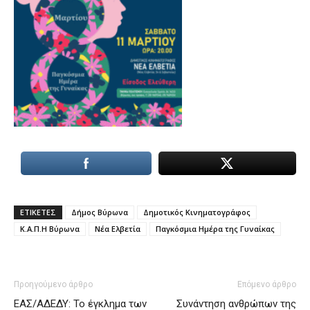
ΕΤΙΚΕΤΕΣ
Δήμος Βύρωνα
Δημοτικός Κινηματογράφος
Κ.Α.Π.Η Βύρωνα
Νέα Ελβετία
Παγκόσμια Ημέρα της Γυναίκας
Προηγούμενο άρθρο
Επόμενο άρθρο
ΕΑΣ/ΑΔΕΔΥ: Το έγκλημα των
Συνάντηση ανθρώπων της