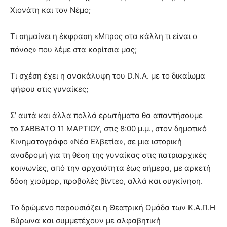
lyons
Χιονάτη και τον Νέμο;
teaches
you
the
Τι σημαίνει η έκφραση «Μπρος στα κάλλη τι είναι ο
meaning
πόνος» που λέμε στα κορίτσια μας;
of
pain.
Τι σχέση έχει η ανακάλυψη του D.N.A. με το δικαίωμα
pornhun
hd
ψήφου στις γυναίκες;
porn
Σ’ αυτά και άλλα πολλά ερωτήματα θα απαντήσουμε
το ΣΑΒΒΑΤΟ 11 ΜΑΡΤΙΟΥ, στις 8:00 μ.μ., στον δημοτικό
Κινηματογράφο «Νέα Ελβετία», σε μια ιστορική
αναδρομή για τη θέση της γυναίκας στις πατριαρχικές
κοινωνίες, από την αρχαιότητα έως σήμερα, με αρκετή
δόση χιούμορ, προβολές βίντεο, αλλά και συγκίνηση.
Το δρώμενο παρουσιάζει η Θεατρική Ομάδα των Κ.Α.Π.Η
Βύρωνα και συμμετέχουν με αλφαβητική