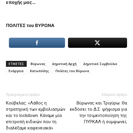
εποχής μας…
ΠΟΛΙΤΕΣ του ΒΥΡΩΝΑ
ΕΤΙΚΕΤΕΣ
Βύρωνας
Δημοτική Αρχή
Δημοτικό Συμβούλιο
Ενάργεια
Κατωπόδης
Πολίτες του Βύρωνα
Προηγούμενο άρθρο
Επόμενο άρθρο
Κούβελας: «Λάθος η
Βύρωνας και Τριγύρω: Θα
στρατηγική των εμβολιασμών
εκδόσει το Δ.Σ. ψήφισμα για
και το lockdown. Κάναμε μία
την τσιμεντοποίηση της
επιτροπή ειδικών που τη
ΠΥΡΚΑΛ ή συμφωνεί;
διαλέξαμε καφενειακά»