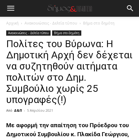
Αρχική
Ανακοινώσεις - Δελτία τύπου
Βήμα στο δημότη
Ανακοινώσεις - Δελτία τύπου
Βήμα στο δημότη
Πολίτες του Βύρωνα: Η
Δημοτική Αρχή δεν δέχεται
να συζητηθούν αιτήματα
πολιτών στο Δημ.
Συμβούλιο χωρίς 25
υπογραφές(!)
Από
Δ&Π
-
5 Απριλίου 2021
blonde
Με αφορμή την απαίτηση του Πρόεδρου του
lesbians
Δημοτικού Συμβουλίου κ. Πλακίδα Γεώργιου,
very