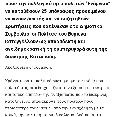
hot
προς την συλλογικότητα πολιτών “Ενάργεια”
cam
να καταθέσουν 25 υπόγραφες προκειμένου
show.
desi
να γίνουν δεκτές και να συζητηθούν
xxx
brandi
ερωτήσεις που κατέθεσαν στο Δημοτικό
lyons
Συμβούλιο, οι Πολίτες του Βύρωνα
teaches
you
καταγγέλλουν ως απαράδεκτη και
the
αντιδημοκρατική τη συμπεριφορά αυτή της
meaning
διοίκησης Κατωπόδη.
of
pain.
Ακολουθεί η δημοσίευση:
pornhun
hd
porn
Χρόνια τώρα το πολιτικό σύστημα, με τον τρόπο που
πολιτεύεται, -και διαχειρίζεται την εξουσία σε κεντρικό
και τοπικό επίπεδο- την αναξιοπιστία που το διακρίνει,
καταλήγει να απομακρύνει τους πολίτες- πολύ
περισσότερο τους νέους- από την ενασχόληση με τα
κοινά, την πολιτική, το συνδικαλισμό. Ακόμα και τα