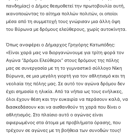
lyons
πανδημίας) ο Δήμος θεσμοθετεί την πρωτοβουλία αυτή,
teaches
ικανοποιώντας το αίτημα πολλών πολιτών, οι οποίοι
you
the
μέσα από τη συμμετοχή τους γνώρισαν μια άλλη όψη
meaning
του Βύρωνα με δρόμους ελεύθερους, χωρίς αυτοκίνητα.
of
pain.
Όπως αναφέρει ο Δήμαρχος Γρηγόρης Κατωπόδης:
pornhun
hd
«Είναι χαρά μας να διοργανώνουμε για τρίτη φορά τον
porn
Αγώνα “Δρόμοι Ελεύθεροι” στους δρόμους της πόλης
μας σε συνεργασία με τη το γυμναστικό σύλλογο Νίκη
Βύρωνα, σε μια μεγάλη γιορτή για τον αθλητισμό και τη
νεολαία της πόλης μας. Σε αυτό τον αγώνα δρόμου δεν
έχει σημασία η ηλικία. Από τα νήπια ως τους ενήλικες,
όλοι έχουν θέση και την ευκαιρία να περάσουν καλά, να
διασκεδάσουν και να αισθανθούν τη χαρά που δίνει ο
αθλητισμός. Στο πλαίσιο αυτό ο αγώνας είναι
αφιερωμένος στα άτομα με προβλήματα όρασης, που
τρέχουν σε αγώνες με τη βοήθεια των συνοδών τους!