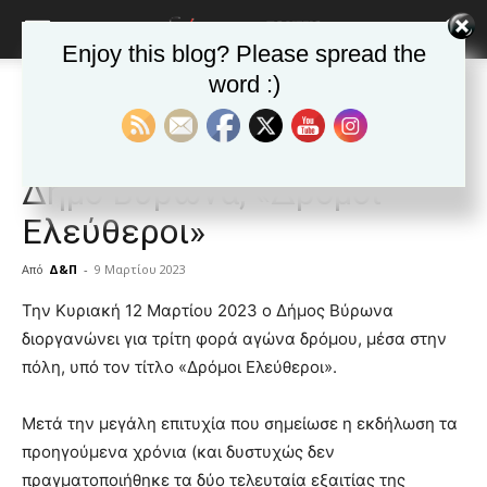
Enjoy this blog? Please spread the
word :)
Αρχική
ΒΥΡΩΝΑΣ
Ανακοινώσεις - Δελτία τύπου
ΒΥΡΩΝΑΣ
Ανακοινώσεις - Δελτία τύπου
Δημοφιλή άρθρα
3ος Αγώνας Δρόμου από το
Δήμο Βύρωνα, «Δρόμοι
Ελεύθεροι»
Από
Δ&Π
-
9 Μαρτίου 2023
blonde
Την Κυριακή 12 Μαρτίου 2023 ο Δήμος Βύρωνα
lesbians
διοργανώνει για τρίτη φορά αγώνα δρόμου, μέσα στην
very
πόλη, υπό τον τίτλο «Δρόμοι Ελεύθεροι».
hot
cam
show.
Μετά την μεγάλη επιτυχία που σημείωσε η εκδήλωση τα
desi
xxx
προηγούμενα χρόνια (και δυστυχώς δεν
brandi
πραγματοποιήθηκε τα δύο τελευταία εξαιτίας της