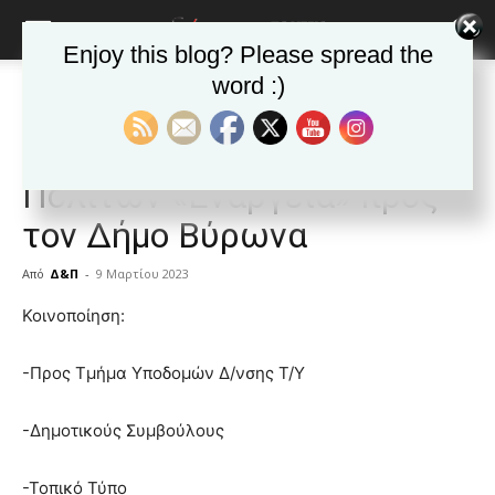
Enjoy this blog? Please spread the
word :)
Αρχική
ΒΥΡΩΝΑΣ
Ανακοινώσεις - Δελτία τύπου
ΒΥΡΩΝΑΣ
Ανακοινώσεις - Δελτία τύπου
Δημοφιλή άρθρα
Τα νέα της Πόλης
Αιτήματα της Ένωσης
Πολιτών «Ενάργεια» προς
τον Δήμο Βύρωνα
Από
Δ&Π
-
9 Μαρτίου 2023
blonde
Κοινοποίηση:
lesbians
very
-Προς Τμήμα Υποδομών Δ/νσης Τ/Υ
hot
cam
show.
-Δημοτικούς Συμβούλους
desi
xxx
brandi
-Τοπικό Τύπο