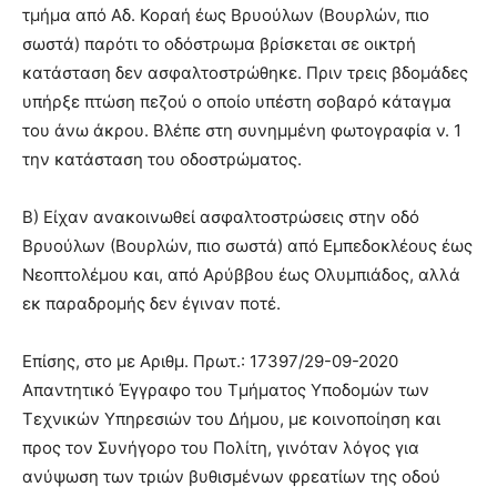
τμήμα από Αδ. Κοραή έως Βρυούλων (Βουρλών, πιο
σωστά) παρότι το οδόστρωμα βρίσκεται σε οικτρή
κατάσταση δεν ασφαλτοστρώθηκε. Πριν τρεις βδομάδες
υπήρξε πτώση πεζού ο οποίο υπέστη σοβαρό κάταγμα
του άνω άκρου. Βλέπε στη συνημμένη φωτογραφία ν. 1
την κατάσταση του οδοστρώματος.
Β) Είχαν ανακοινωθεί ασφαλτοστρώσεις στην οδό
Βρυούλων (Βουρλών, πιο σωστά) από Εμπεδοκλέους έως
Νεοπτολέμου και, από Αρύββου έως Ολυμπιάδος, αλλά
εκ παραδρομής δεν έγιναν ποτέ.
Επίσης, στο με Αριθμ. Πρωτ.: 17397/29-09-2020
Απαντητικό Έγγραφο του Τμήματος Υποδομών των
Τεχνικών Υπηρεσιών του Δήμου, με κοινοποίηση και
προς τον Συνήγορο του Πολίτη, γινόταν λόγος για
ανύψωση των τριών βυθισμένων φρεατίων της οδού