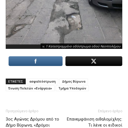
ν. 1 Κατεστραμμένο οδόστρωμα οδού Νεοπτολέμου
ΕΤΙΚΕΤΕΣ
ασφαλτόστρωση
Δήμος Βύρωνα
Ένωση Πολιτών «Ενάργεια»
Τμήμα Υποδομών
Προηγούμενο άρθρο
Επόμενο άρθρο
3ος Αγώνας Δρόμου από το
Επανεμφάνιση αιθαλομίχλης:
Δήμο Βύρωνα, «Δρόμοι
Τι λένε οι ειδικοί