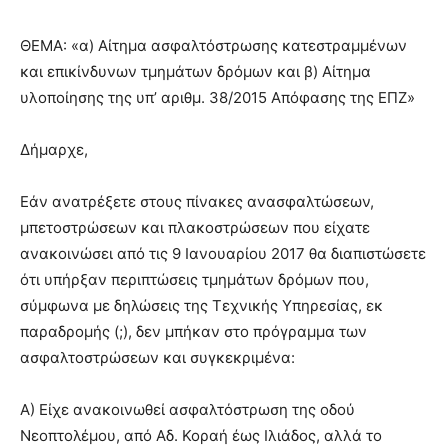
lyons
teaches
ΘΕΜΑ: «α) Αίτημα ασφαλτόστρωσης κατεστραμμένων
you
the
και επικίνδυνων τμημάτων δρόμων και β) Αίτημα
meaning
υλοποίησης της υπ’ αριθμ. 38/2015 Απόφασης της ΕΠΖ»
of
pain.
Δήμαρχε,
pornhun
hd
porn
Εάν ανατρέξετε στους πίνακες ανασφαλτώσεων,
μπετοστρώσεων και πλακοστρώσεων που είχατε
ανακοινώσει από τις 9 Ιανουαρίου 2017 θα διαπιστώσετε
ότι υπήρξαν περιπτώσεις τμημάτων δρόμων που,
σύμφωνα με δηλώσεις της Τεχνικής Υπηρεσίας, εκ
παραδρομής (;), δεν μπήκαν στο πρόγραμμα των
ασφαλτοστρώσεων και συγκεκριμένα:
Α) Είχε ανακοινωθεί ασφαλτόστρωση της οδού
Νεοπτολέμου, από Αδ. Κοραή έως Ιλιάδος, αλλά το